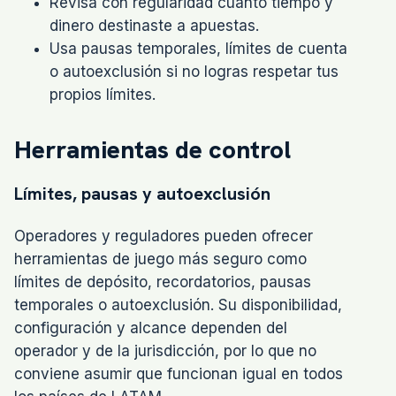
Revisa con regularidad cuánto tiempo y
dinero destinaste a apuestas.
Usa pausas temporales, límites de cuenta
o autoexclusión si no logras respetar tus
propios límites.
Herramientas de control
Límites, pausas y autoexclusión
Operadores y reguladores pueden ofrecer
herramientas de juego más seguro como
límites de depósito, recordatorios, pausas
temporales o autoexclusión. Su disponibilidad,
configuración y alcance dependen del
operador y de la jurisdicción, por lo que no
conviene asumir que funcionan igual en todos