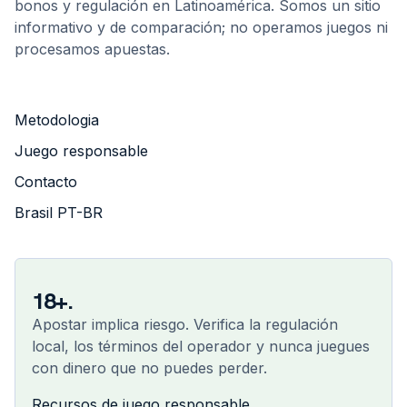
bonos y regulación en Latinoamérica. Somos un sitio
informativo y de comparación; no operamos juegos ni
procesamos apuestas.
Metodologia
Juego responsable
Contacto
Brasil PT-BR
18+.
Apostar implica riesgo. Verifica la regulación
local, los términos del operador y nunca juegues
con dinero que no puedes perder.
Recursos de juego responsable