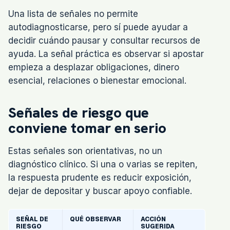
Una lista de señales no permite
autodiagnosticarse, pero sí puede ayudar a
decidir cuándo pausar y consultar recursos de
ayuda. La señal práctica es observar si apostar
empieza a desplazar obligaciones, dinero
esencial, relaciones o bienestar emocional.
Señales de riesgo que
conviene tomar en serio
Estas señales son orientativas, no un
diagnóstico clínico. Si una o varias se repiten,
la respuesta prudente es reducir exposición,
dejar de depositar y buscar apoyo confiable.
SEÑAL DE
QUÉ OBSERVAR
ACCIÓN
RIESGO
SUGERIDA