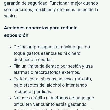
garantía de seguridad. Funcionan mejor cuando
son concretos, medibles y definidos antes de la
sesión.
Acciones concretas para reducir
exposición
Define un presupuesto máximo que no
toque gastos esenciales ni dinero
destinado a deudas.
Fija un límite de tiempo por sesión y usa
alarmas o recordatorios externos.
Evita apostar si estás ansioso, molesto,
bajo efectos del alcohol o intentando
recuperar pérdidas.
No uses crédito ni métodos de pago que
dificulten ver cuánto estás gastando.