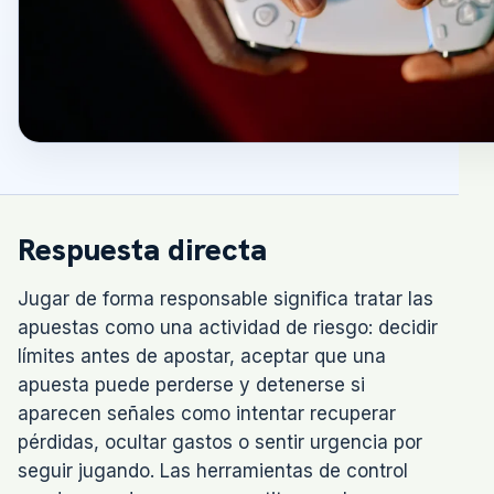
Respuesta directa
Jugar de forma responsable significa tratar las
apuestas como una actividad de riesgo: decidir
límites antes de apostar, aceptar que una
apuesta puede perderse y detenerse si
aparecen señales como intentar recuperar
pérdidas, ocultar gastos o sentir urgencia por
seguir jugando. Las herramientas de control