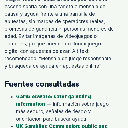
escena sobria con una tarjeta o mensaje de
pausa y ayuda frente a una pantalla de
apuestas, sin marcas de operadores reales,
promesas de ganancia ni personas menores de
edad. Evitar imágenes de videojuegos o
controles, porque pueden confundir juego
digital con apuestas de azar. Alt text
recomendado: “Mensaje de juego responsable
y búsqueda de ayuda en apuestas online”.
Fuentes consultadas
GambleAware: safer gambling
information
— información sobre juego
más seguro, señales de riesgo y
orientación para buscar ayuda.
UK Gambling Commission: public and