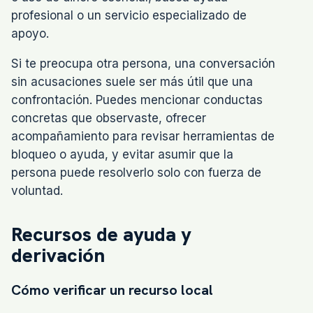
profesional o un servicio especializado de
apoyo.
Si te preocupa otra persona, una conversación
sin acusaciones suele ser más útil que una
confrontación. Puedes mencionar conductas
concretas que observaste, ofrecer
acompañamiento para revisar herramientas de
bloqueo o ayuda, y evitar asumir que la
persona puede resolverlo solo con fuerza de
voluntad.
Recursos de ayuda y
derivación
Cómo verificar un recurso local