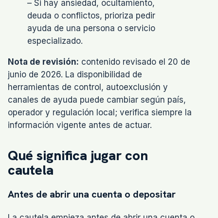
– Si hay ansiedad, ocultamiento,
deuda o conflictos, prioriza pedir
ayuda de una persona o servicio
especializado.
Nota de revisión:
contenido revisado el 20 de
junio de 2026. La disponibilidad de
herramientas de control, autoexclusión y
canales de ayuda puede cambiar según país,
operador y regulación local; verifica siempre la
información vigente antes de actuar.
Qué significa jugar con
cautela
Antes de abrir una cuenta o depositar
La cautela empieza antes de abrir una cuenta o