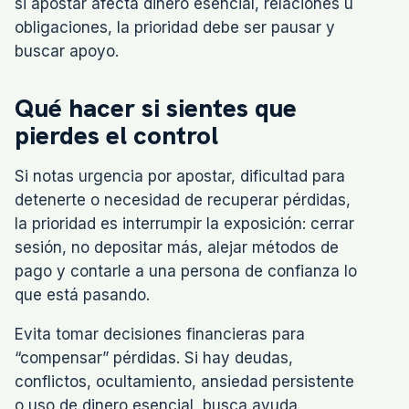
si apostar afecta dinero esencial, relaciones u
obligaciones, la prioridad debe ser pausar y
buscar apoyo.
Qué hacer si sientes que
pierdes el control
Si notas urgencia por apostar, dificultad para
detenerte o necesidad de recuperar pérdidas,
la prioridad es interrumpir la exposición: cerrar
sesión, no depositar más, alejar métodos de
pago y contarle a una persona de confianza lo
que está pasando.
Evita tomar decisiones financieras para
“compensar” pérdidas. Si hay deudas,
conflictos, ocultamiento, ansiedad persistente
o uso de dinero esencial, busca ayuda