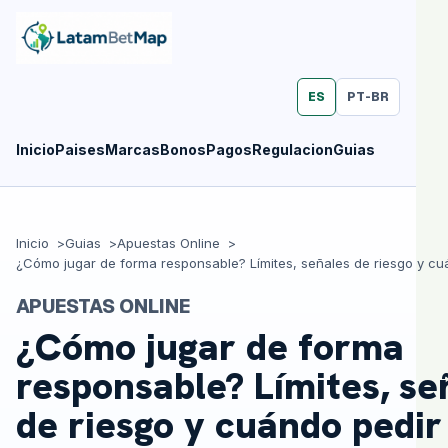
ES
PT-BR
Inicio
Paises
Marcas
Bonos
Pagos
Regulacion
Guias
Inicio
Guias
Apuestas Online
¿Cómo jugar de forma responsable? Límites, señales de riesgo y c
APUESTAS ONLINE
¿Cómo jugar de forma
responsable? Límites, se
de riesgo y cuándo pedir