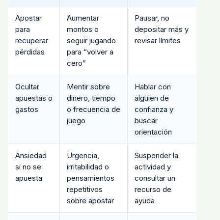
Apostar
Aumentar
Pausar, no
para
montos o
depositar más y
recuperar
seguir jugando
revisar límites
pérdidas
para “volver a
cero”
Ocultar
Mentir sobre
Hablar con
apuestas o
dinero, tiempo
alguien de
gastos
o frecuencia de
confianza y
juego
buscar
orientación
Ansiedad
Urgencia,
Suspender la
si no se
irritabilidad o
actividad y
apuesta
pensamientos
consultar un
repetitivos
recurso de
sobre apostar
ayuda