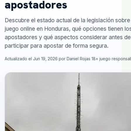
apostadores
Descubre el estado actual de la legislación sobre 
juego online en Honduras, qué opciones tienen lo
apostadores y qué aspectos considerar antes de
participar para apostar de forma segura.
Actualizado el Jun 19, 2026 por Daniel Rojas
18+ juego responsa