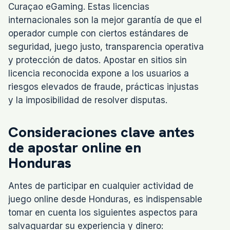
Curaçao eGaming. Estas licencias
internacionales son la mejor garantía de que el
operador cumple con ciertos estándares de
seguridad, juego justo, transparencia operativa
y protección de datos. Apostar en sitios sin
licencia reconocida expone a los usuarios a
riesgos elevados de fraude, prácticas injustas
y la imposibilidad de resolver disputas.
Consideraciones clave antes
de apostar online en
Honduras
Antes de participar en cualquier actividad de
juego online desde Honduras, es indispensable
tomar en cuenta los siguientes aspectos para
salvaguardar su experiencia y dinero: