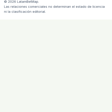
© 2026 LatamBetMap.
Las relaciones comerciales no determinan el estado de licencia
ni la clasificación editorial.