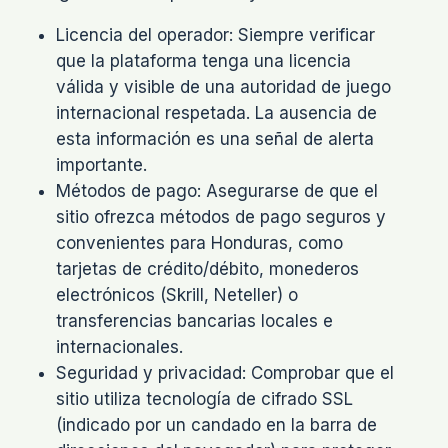
Licencia del operador: Siempre verificar
que la plataforma tenga una licencia
válida y visible de una autoridad de juego
internacional respetada. La ausencia de
esta información es una señal de alerta
importante.
Métodos de pago: Asegurarse de que el
sitio ofrezca métodos de pago seguros y
convenientes para Honduras, como
tarjetas de crédito/débito, monederos
electrónicos (Skrill, Neteller) o
transferencias bancarias locales e
internacionales.
Seguridad y privacidad: Comprobar que el
sitio utiliza tecnología de cifrado SSL
(indicado por un candado en la barra de