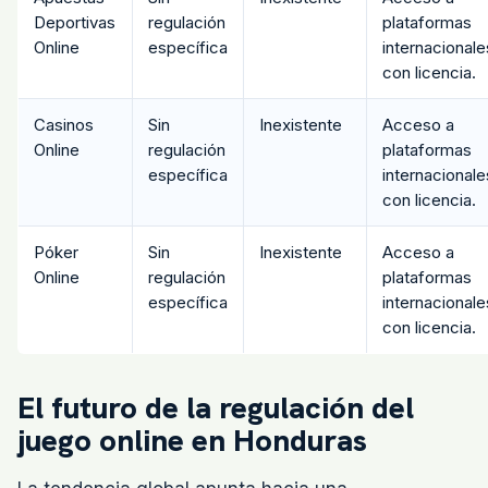
Deportivas
regulación
plataformas
Online
específica
internacionale
con licencia.
Casinos
Sin
Inexistente
Acceso a
Online
regulación
plataformas
específica
internacionale
con licencia.
Póker
Sin
Inexistente
Acceso a
Online
regulación
plataformas
específica
internacionale
con licencia.
El futuro de la regulación del
juego online en Honduras