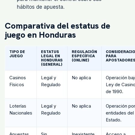
hábitos de apuesta.
Comparativa del estatus de
juego en Honduras
TIPO DE
ESTATUS
REGULACIÓN
CONSIDERACI
JUEGO
LEGAL EN
ESPECÍFICA
PARA
HONDURAS
(ONLINE)
APOSTADORE
(GENERAL)
Casinos
Legal y
No aplica
Operación baj
Físicos
Regulado
Ley de Casin
de 1990.
Loterías
Legal y
No aplica
Operación po
Nacionales
Regulado
entidades del
Estado.
Apuestas
Sin
Inexistente
Acceso a