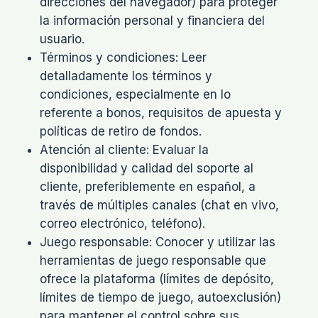
direcciones del navegador) para proteger
la información personal y financiera del
usuario.
Términos y condiciones: Leer
detalladamente los términos y
condiciones, especialmente en lo
referente a bonos, requisitos de apuesta y
políticas de retiro de fondos.
Atención al cliente: Evaluar la
disponibilidad y calidad del soporte al
cliente, preferiblemente en español, a
través de múltiples canales (chat en vivo,
correo electrónico, teléfono).
Juego responsable: Conocer y utilizar las
herramientas de juego responsable que
ofrece la plataforma (límites de depósito,
límites de tiempo de juego, autoexclusión)
para mantener el control sobre sus