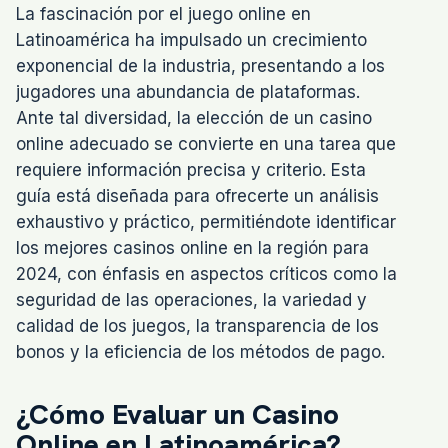
La fascinación por el juego online en
Latinoamérica ha impulsado un crecimiento
exponencial de la industria, presentando a los
jugadores una abundancia de plataformas.
Ante tal diversidad, la elección de un casino
online adecuado se convierte en una tarea que
requiere información precisa y criterio. Esta
guía está diseñada para ofrecerte un análisis
exhaustivo y práctico, permitiéndote identificar
los mejores casinos online en la región para
2024, con énfasis en aspectos críticos como la
seguridad de las operaciones, la variedad y
calidad de los juegos, la transparencia de los
bonos y la eficiencia de los métodos de pago.
¿Cómo Evaluar un Casino
Online en Latinoamérica?