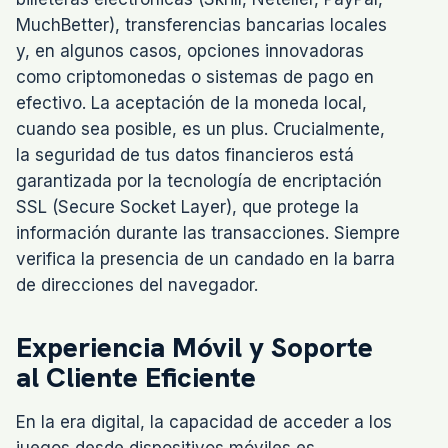
MuchBetter), transferencias bancarias locales
y, en algunos casos, opciones innovadoras
como criptomonedas o sistemas de pago en
efectivo. La aceptación de la moneda local,
cuando sea posible, es un plus. Crucialmente,
la seguridad de tus datos financieros está
garantizada por la tecnología de encriptación
SSL (Secure Socket Layer), que protege la
información durante las transacciones. Siempre
verifica la presencia de un candado en la barra
de direcciones del navegador.
Experiencia Móvil y Soporte
al Cliente Eficiente
En la era digital, la capacidad de acceder a los
juegos desde dispositivos móviles es