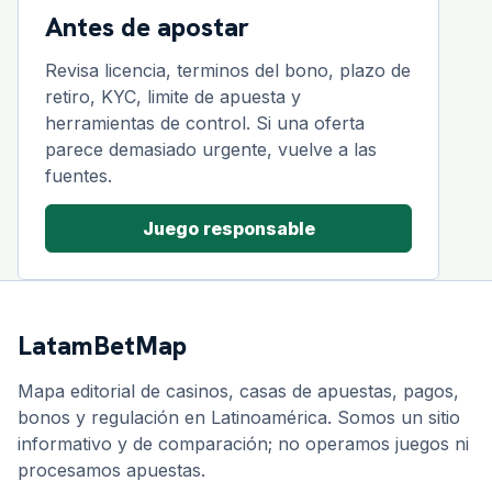
Antes de apostar
Revisa licencia, terminos del bono, plazo de
retiro, KYC, limite de apuesta y
herramientas de control. Si una oferta
parece demasiado urgente, vuelve a las
fuentes.
Juego responsable
LatamBetMap
Mapa editorial de casinos, casas de apuestas, pagos,
bonos y regulación en Latinoamérica. Somos un sitio
informativo y de comparación; no operamos juegos ni
procesamos apuestas.