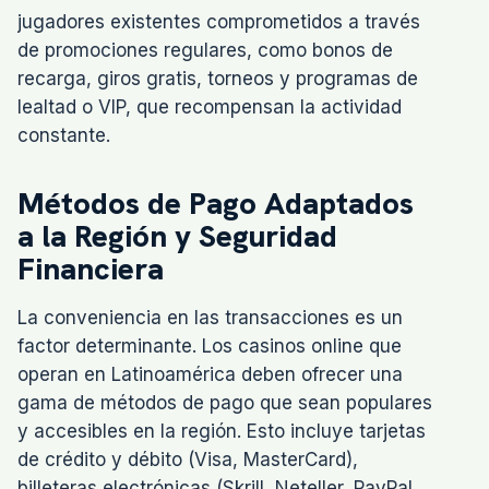
jugadores existentes comprometidos a través
de promociones regulares, como bonos de
recarga, giros gratis, torneos y programas de
lealtad o VIP, que recompensan la actividad
constante.
Métodos de Pago Adaptados
a la Región y Seguridad
Financiera
La conveniencia en las transacciones es un
factor determinante. Los casinos online que
operan en Latinoamérica deben ofrecer una
gama de métodos de pago que sean populares
y accesibles en la región. Esto incluye tarjetas
de crédito y débito (Visa, MasterCard),
billeteras electrónicas (Skrill, Neteller, PayPal,