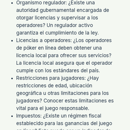
Organismo regulador: ¿Existe una
autoridad gubernamental encargada de
otorgar licencias y supervisar a los
operadores? Un regulador activo
garantiza el cumplimiento de la ley.
Licencias a operadores: ¿Los operadores
de póker en línea deben obtener una
licencia local para ofrecer sus servicios?
La licencia local asegura que el operador
cumple con los estándares del país.
Restricciones para jugadores: ¿Hay
restricciones de edad, ubicación
geográfica u otras limitaciones para los
jugadores? Conocer estas limitaciones es
vital para el juego responsable.
Impuestos: ¿Existe un régimen fiscal
establecido para las ganancias del juego