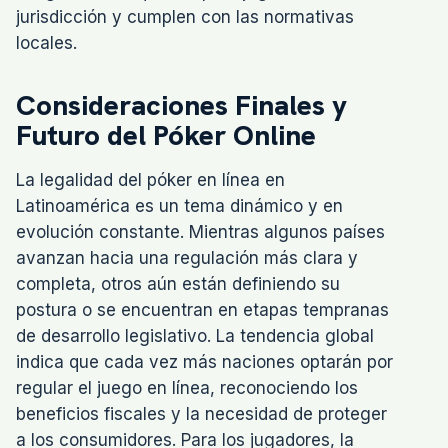
jurisdicción y cumplen con las normativas
locales.
Consideraciones Finales y
Futuro del Póker Online
La legalidad del póker en línea en
Latinoamérica es un tema dinámico y en
evolución constante. Mientras algunos países
avanzan hacia una regulación más clara y
completa, otros aún están definiendo su
postura o se encuentran en etapas tempranas
de desarrollo legislativo. La tendencia global
indica que cada vez más naciones optarán por
regular el juego en línea, reconociendo los
beneficios fiscales y la necesidad de proteger
a los consumidores. Para los jugadores, la