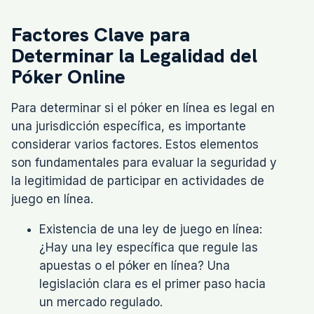
Factores Clave para
Determinar la Legalidad del
Póker Online
Para determinar si el póker en línea es legal en
una jurisdicción específica, es importante
considerar varios factores. Estos elementos
son fundamentales para evaluar la seguridad y
la legitimidad de participar en actividades de
juego en línea.
Existencia de una ley de juego en línea:
¿Hay una ley específica que regule las
apuestas o el póker en línea? Una
legislación clara es el primer paso hacia
un mercado regulado.