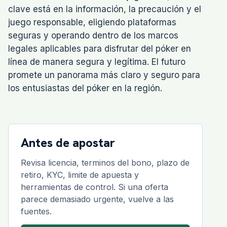
clave está en la información, la precaución y el
juego responsable, eligiendo plataformas
seguras y operando dentro de los marcos
legales aplicables para disfrutar del póker en
línea de manera segura y legítima. El futuro
promete un panorama más claro y seguro para
los entusiastas del póker en la región.
Antes de apostar
Revisa licencia, terminos del bono, plazo de
retiro, KYC, limite de apuesta y
herramientas de control. Si una oferta
parece demasiado urgente, vuelve a las
fuentes.