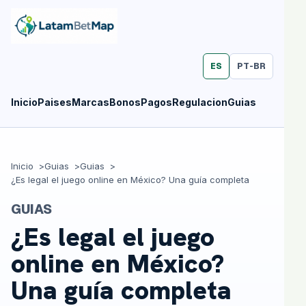
ES
PT-BR
Inicio
Paises
Marcas
Bonos
Pagos
Regulacion
Guias
Inicio
Guias
Guias
¿Es legal el juego online en México? Una guía completa
GUIAS
¿Es legal el juego
online en México?
Una guía completa