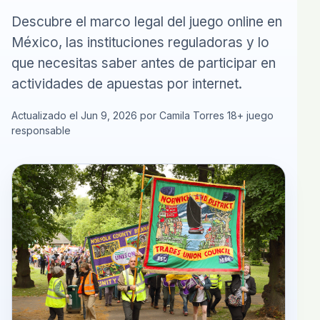
Descubre el marco legal del juego online en
México, las instituciones reguladoras y lo
que necesitas saber antes de participar en
actividades de apuestas por internet.
Actualizado el Jun 9, 2026 por Camila Torres
18+ juego
responsable