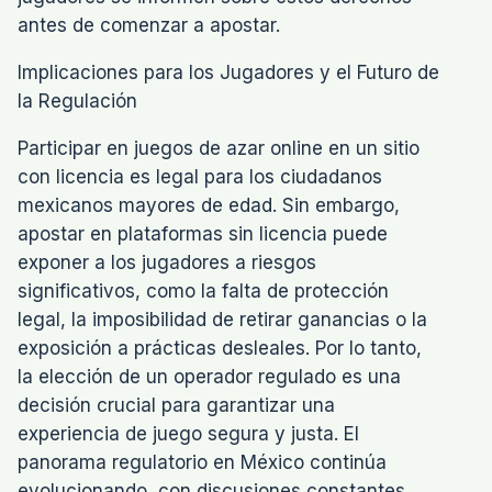
antes de comenzar a apostar.
Implicaciones para los Jugadores y el Futuro de
la Regulación
Participar en juegos de azar online en un sitio
con licencia es legal para los ciudadanos
mexicanos mayores de edad. Sin embargo,
apostar en plataformas sin licencia puede
exponer a los jugadores a riesgos
significativos, como la falta de protección
legal, la imposibilidad de retirar ganancias o la
exposición a prácticas desleales. Por lo tanto,
la elección de un operador regulado es una
decisión crucial para garantizar una
experiencia de juego segura y justa. El
panorama regulatorio en México continúa
evolucionando, con discusiones constantes