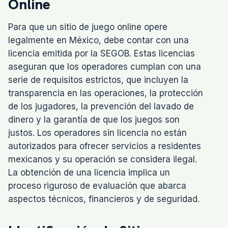
Online
Para que un sitio de juego online opere
legalmente en México, debe contar con una
licencia emitida por la SEGOB. Estas licencias
aseguran que los operadores cumplan con una
serie de requisitos estrictos, que incluyen la
transparencia en las operaciones, la protección
de los jugadores, la prevención del lavado de
dinero y la garantía de que los juegos son
justos. Los operadores sin licencia no están
autorizados para ofrecer servicios a residentes
mexicanos y su operación se considera ilegal.
La obtención de una licencia implica un
proceso riguroso de evaluación que abarca
aspectos técnicos, financieros y de seguridad.