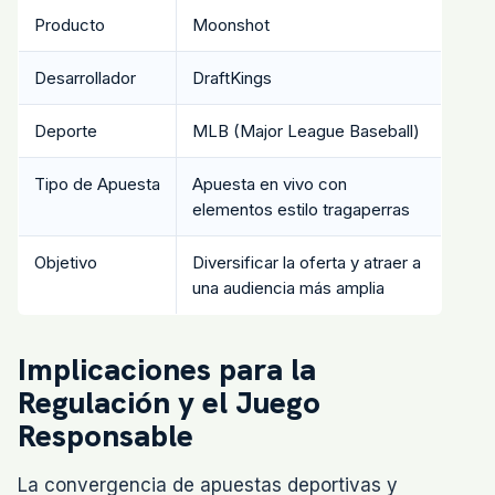
Producto
Moonshot
Desarrollador
DraftKings
Deporte
MLB (Major League Baseball)
Tipo de Apuesta
Apuesta en vivo con
elementos estilo tragaperras
Objetivo
Diversificar la oferta y atraer a
una audiencia más amplia
Implicaciones para la
Regulación y el Juego
Responsable
La convergencia de apuestas deportivas y