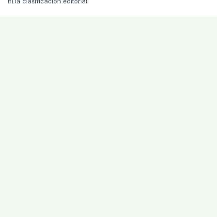
ni la clasificación editorial.