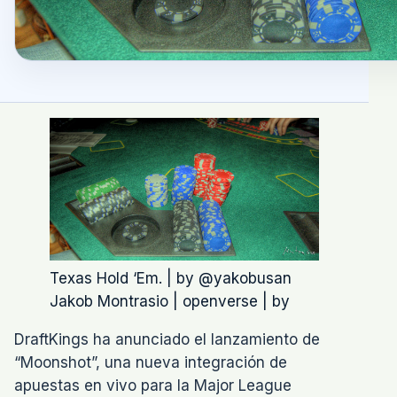
Texas Hold ‘Em. | by @yakobusan
Jakob Montrasio | openverse | by
DraftKings ha anunciado el lanzamiento de
“Moonshot”, una nueva integración de
apuestas en vivo para la Major League