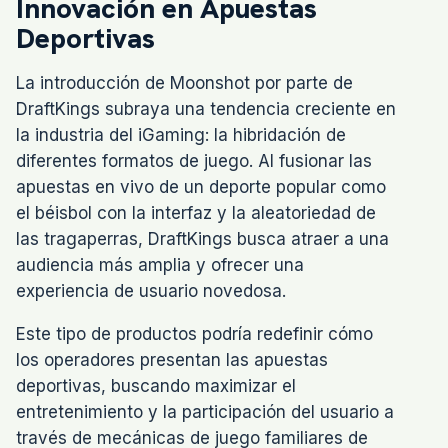
Innovación en Apuestas
Deportivas
La introducción de Moonshot por parte de
DraftKings subraya una tendencia creciente en
la industria del iGaming: la hibridación de
diferentes formatos de juego. Al fusionar las
apuestas en vivo de un deporte popular como
el béisbol con la interfaz y la aleatoriedad de
las tragaperras, DraftKings busca atraer a una
audiencia más amplia y ofrecer una
experiencia de usuario novedosa.
Este tipo de productos podría redefinir cómo
los operadores presentan las apuestas
deportivas, buscando maximizar el
entretenimiento y la participación del usuario a
través de mecánicas de juego familiares de