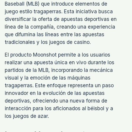
Baseball (MLB) que introduce elementos de
juego estilo tragaperras. Esta iniciativa busca
diversificar la oferta de apuestas deportivas en
línea de la compañía, creando una experiencia
que difumina las líneas entre las apuestas
tradicionales y los juegos de casino.
El producto Moonshot permite a los usuarios
realizar una apuesta única en vivo durante los
partidos de la MLB, incorporando la mecánica
visual y la emoción de las máquinas
tragaperras. Este enfoque representa un paso
innovador en la evolución de las apuestas
deportivas, ofreciendo una nueva forma de
interacción para los aficionados al béisbol y a
los juegos de azar.