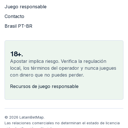
Juego responsable
Contacto
Brasil PT-BR
18+.
Apostar implica riesgo. Verifica la regulación
local, los términos del operador y nunca juegues
con dinero que no puedes perder.
Recursos de juego responsable
© 2026 LatamBetMap.
Las relaciones comerciales no determinan el estado de licencia