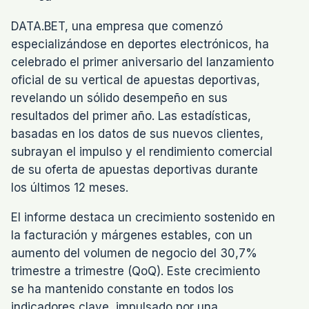
DATA.BET, una empresa que comenzó
especializándose en deportes electrónicos, ha
celebrado el primer aniversario del lanzamiento
oficial de su vertical de apuestas deportivas,
revelando un sólido desempeño en sus
resultados del primer año. Las estadísticas,
basadas en los datos de sus nuevos clientes,
subrayan el impulso y el rendimiento comercial
de su oferta de apuestas deportivas durante
los últimos 12 meses.
El informe destaca un crecimiento sostenido en
la facturación y márgenes estables, con un
aumento del volumen de negocio del 30,7%
trimestre a trimestre (QoQ). Este crecimiento
se ha mantenido constante en todos los
indicadores clave, impulsado por una