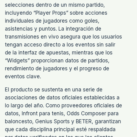
selecciones dentro de un mismo partido,
incluyendo “Player Props” sobre acciones
individuales de jugadores como goles,
asistencias y puntos. La integración de
transmisiones en vivo asegura que los usuarios
tengan acceso directo a los eventos sin salir
de la interfaz de apuestas, mientras que los
“Widgets” proporcionan datos de partidos,
rendimiento de jugadores y el progreso de
eventos clave.
El producto se sustenta en una serie de
asociaciones de datos oficiales establecidas a
lo largo del año. Como proveedores oficiales de
datos, Infront para tenis, Odds Composer para
baloncesto, Genius Sports y BETER, garantizan
que cada disciplina principal esté respaldada