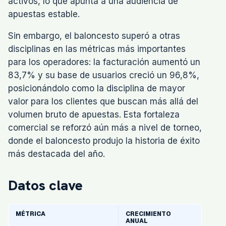
activos, lo que apunta a una audiencia de
apuestas estable.
Sin embargo, el baloncesto superó a otras
disciplinas en las métricas más importantes
para los operadores: la facturación aumentó un
83,7% y su base de usuarios creció un 96,8%,
posicionándolo como la disciplina de mayor
valor para los clientes que buscan más allá del
volumen bruto de apuestas. Esta fortaleza
comercial se reforzó aún más a nivel de torneo,
donde el baloncesto produjo la historia de éxito
más destacada del año.
Datos clave
MÉTRICA
CRECIMIENTO
ANUAL