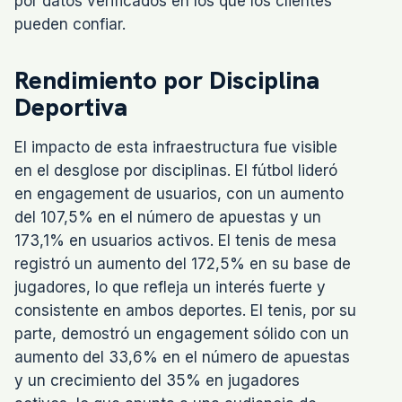
por datos verificados en los que los clientes
pueden confiar.
Rendimiento por Disciplina
Deportiva
El impacto de esta infraestructura fue visible
en el desglose por disciplinas. El fútbol lideró
en engagement de usuarios, con un aumento
del 107,5% en el número de apuestas y un
173,1% en usuarios activos. El tenis de mesa
registró un aumento del 172,5% en su base de
jugadores, lo que refleja un interés fuerte y
consistente en ambos deportes. El tenis, por su
parte, demostró un engagement sólido con un
aumento del 33,6% en el número de apuestas
y un crecimiento del 35% en jugadores