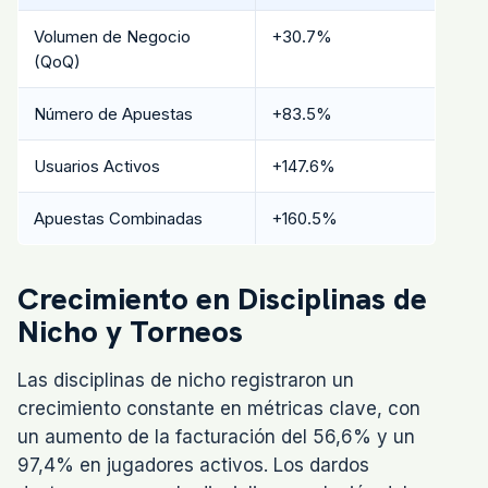
Volumen de Negocio
+30.7%
(QoQ)
Número de Apuestas
+83.5%
Usuarios Activos
+147.6%
Apuestas Combinadas
+160.5%
Crecimiento en Disciplinas de
Nicho y Torneos
Las disciplinas de nicho registraron un
crecimiento constante en métricas clave, con
un aumento de la facturación del 56,6% y un
97,4% en jugadores activos. Los dardos