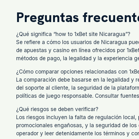
Preguntas frecuent
¿Qué significa “how to 1xBet site Nicaragua”?
Se refiere a cómo los usuarios de Nicaragua puede
de apuestas y casino en línea ofrecidos por 1xBet 
métodos de pago, la legalidad y la experiencia g
¿Cómo comparar opciones relacionadas con 1xB
La comparación debe basarse en la legalidad y re
del soporte al cliente, la seguridad de la platafor
políticas de juego responsable. Consultar fuente
¿Qué riesgos se deben verificar?
Los riesgos incluyen la falta de regulación local,
promocionales engañosas, y la seguridad de los da
operador y leer detenidamente los términos y co