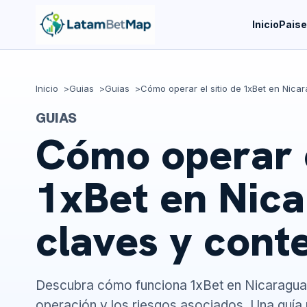
Inicio
Pais
Inicio
Guias
Guias
Cómo operar el sitio de 1xBet en Nicar
GUIAS
Cómo operar e
1xBet en Nica
claves y cont
Descubra cómo funciona 1xBet en Nicaragua, l
operación y los riesgos asociados. Una guía 