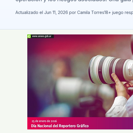
Actualizado el Jun 11, 2026 por Camila Torres
18+ juego res