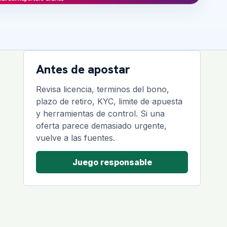
Antes de apostar
Revisa licencia, terminos del bono,
plazo de retiro, KYC, limite de apuesta
y herramientas de control. Si una
oferta parece demasiado urgente,
vuelve a las fuentes.
Juego responsable