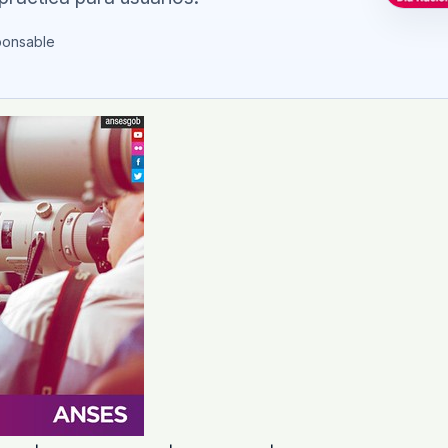
ponsable