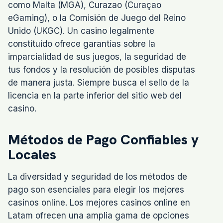
como Malta (MGA), Curazao (Curaçao
eGaming), o la Comisión de Juego del Reino
Unido (UKGC). Un casino legalmente
constituido ofrece garantías sobre la
imparcialidad de sus juegos, la seguridad de
tus fondos y la resolución de posibles disputas
de manera justa. Siempre busca el sello de la
licencia en la parte inferior del sitio web del
casino.
Métodos de Pago Confiables y
Locales
La diversidad y seguridad de los métodos de
pago son esenciales para elegir los mejores
casinos online. Los mejores casinos online en
Latam ofrecen una amplia gama de opciones