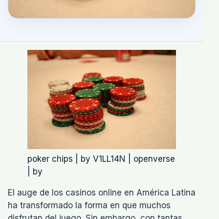
poker chips | by V1LL14N | openverse
| by
El auge de los casinos online en América Latina
ha transformado la forma en que muchos
disfrutan del juego. Sin embargo, con tantas