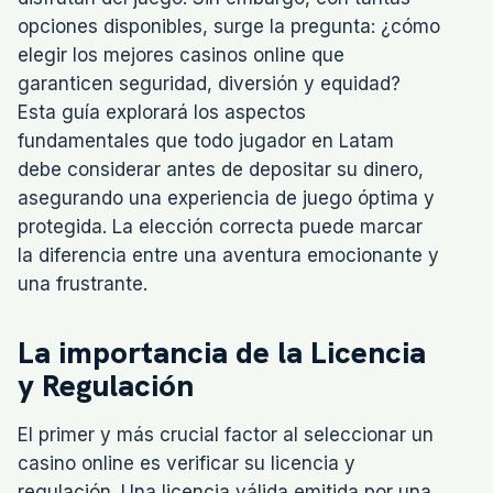
opciones disponibles, surge la pregunta: ¿cómo
elegir los mejores casinos online que
garanticen seguridad, diversión y equidad?
Esta guía explorará los aspectos
fundamentales que todo jugador en Latam
debe considerar antes de depositar su dinero,
asegurando una experiencia de juego óptima y
protegida. La elección correcta puede marcar
la diferencia entre una aventura emocionante y
una frustrante.
La importancia de la Licencia
y Regulación
El primer y más crucial factor al seleccionar un
casino online es verificar su licencia y
regulación. Una licencia válida emitida por una