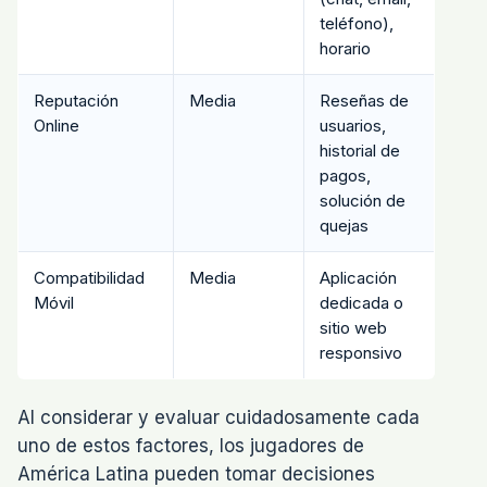
teléfono),
horario
Reputación
Media
Reseñas de
Online
usuarios,
historial de
pagos,
solución de
quejas
Compatibilidad
Media
Aplicación
Móvil
dedicada o
sitio web
responsivo
Al considerar y evaluar cuidadosamente cada
uno de estos factores, los jugadores de
América Latina pueden tomar decisiones