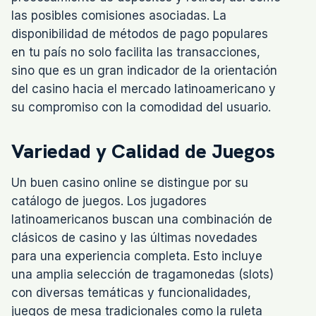
las posibles comisiones asociadas. La
disponibilidad de métodos de pago populares
en tu país no solo facilita las transacciones,
sino que es un gran indicador de la orientación
del casino hacia el mercado latinoamericano y
su compromiso con la comodidad del usuario.
Variedad y Calidad de Juegos
Un buen casino online se distingue por su
catálogo de juegos. Los jugadores
latinoamericanos buscan una combinación de
clásicos de casino y las últimas novedades
para una experiencia completa. Esto incluye
una amplia selección de tragamonedas (slots)
con diversas temáticas y funcionalidades,
juegos de mesa tradicionales como la ruleta