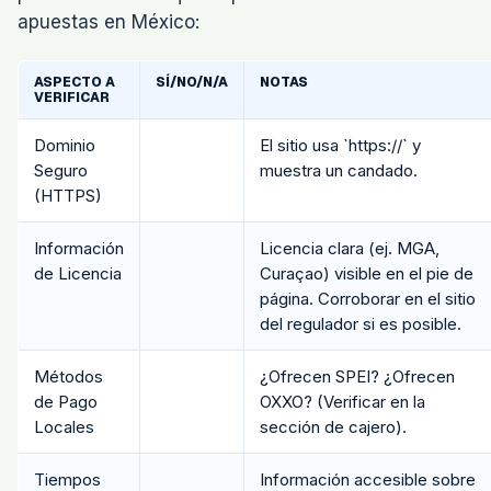
apuestas en México:
ASPECTO A
SÍ/NO/N/A
NOTAS
VERIFICAR
Dominio
El sitio usa `https://` y
Seguro
muestra un candado.
(HTTPS)
Información
Licencia clara (ej. MGA,
de Licencia
Curaçao) visible en el pie de
página. Corroborar en el sitio
del regulador si es posible.
Métodos
¿Ofrecen SPEI? ¿Ofrecen
de Pago
OXXO? (Verificar en la
Locales
sección de cajero).
Tiempos
Información accesible sobre