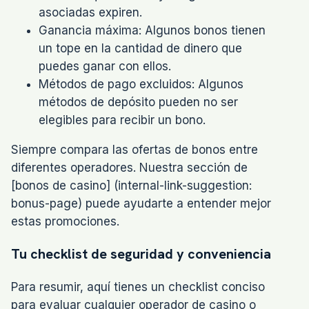
asociadas expiren.
Ganancia máxima: Algunos bonos tienen
un tope en la cantidad de dinero que
puedes ganar con ellos.
Métodos de pago excluidos: Algunos
métodos de depósito pueden no ser
elegibles para recibir un bono.
Siempre compara las ofertas de bonos entre
diferentes operadores. Nuestra sección de
[bonos de casino] (internal-link-suggestion:
bonus-page) puede ayudarte a entender mejor
estas promociones.
Tu checklist de seguridad y conveniencia
Para resumir, aquí tienes un checklist conciso
para evaluar cualquier operador de casino o