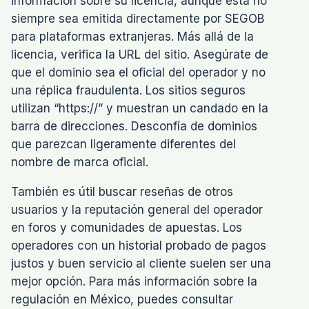
información sobre su licencia, aunque esta no
siempre sea emitida directamente por SEGOB
para plataformas extranjeras. Más allá de la
licencia, verifica la URL del sitio. Asegúrate de
que el dominio sea el oficial del operador y no
una réplica fraudulenta. Los sitios seguros
utilizan “https://” y muestran un candado en la
barra de direcciones. Desconfía de dominios
que parezcan ligeramente diferentes del
nombre de marca oficial.
También es útil buscar reseñas de otros
usuarios y la reputación general del operador
en foros y comunidades de apuestas. Los
operadores con un historial probado de pagos
justos y buen servicio al cliente suelen ser una
mejor opción. Para más información sobre la
regulación en México, puedes consultar