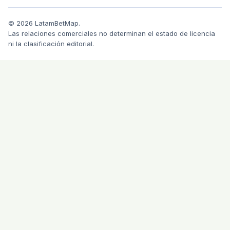
© 2026 LatamBetMap.
Las relaciones comerciales no determinan el estado de licencia
ni la clasificación editorial.