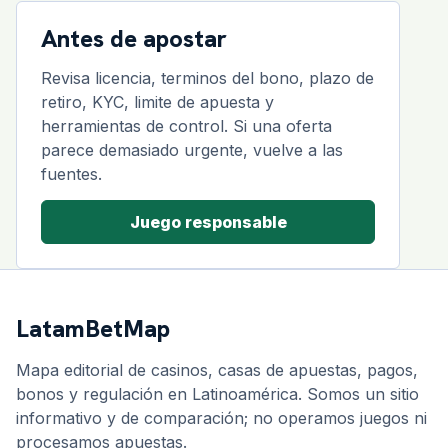
Antes de apostar
Revisa licencia, terminos del bono, plazo de
retiro, KYC, limite de apuesta y
herramientas de control. Si una oferta
parece demasiado urgente, vuelve a las
fuentes.
Juego responsable
LatamBetMap
Mapa editorial de casinos, casas de apuestas, pagos,
bonos y regulación en Latinoamérica. Somos un sitio
informativo y de comparación; no operamos juegos ni
procesamos apuestas.