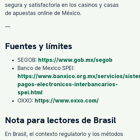
segura y satisfactoria en los casinos y casas
de apuestas online de México.
—
Fuentes y límites
SEGOB:
https://www.gob.mx/segob
Banco de Mexico SPEI:
https://www.banxico.org.mx/servicios/sist
pagos-electronicos-interbancarios-
spei.html
OXXO:
https://www.oxxo.com/
Nota para lectores de Brasil
En Brasil, el contexto regulatorio y los métodos