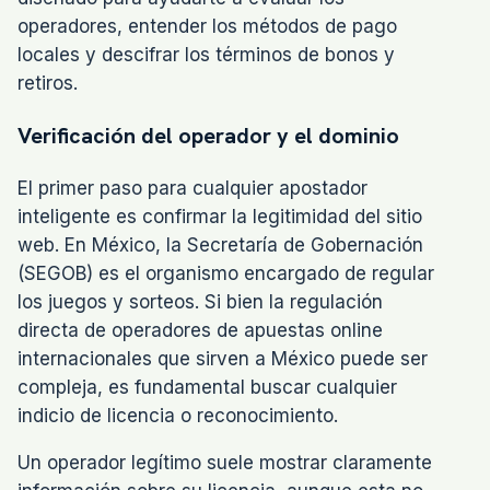
operadores, entender los métodos de pago
locales y descifrar los términos de bonos y
retiros.
Verificación del operador y el dominio
El primer paso para cualquier apostador
inteligente es confirmar la legitimidad del sitio
web. En México, la Secretaría de Gobernación
(SEGOB) es el organismo encargado de regular
los juegos y sorteos. Si bien la regulación
directa de operadores de apuestas online
internacionales que sirven a México puede ser
compleja, es fundamental buscar cualquier
indicio de licencia o reconocimiento.
Un operador legítimo suele mostrar claramente