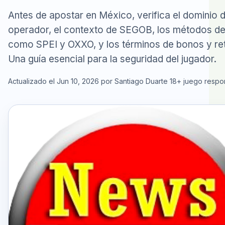
Antes de apostar en México, verifica el dominio d
operador, el contexto de SEGOB, los métodos d
como SPEI y OXXO, y los términos de bonos y ret
Una guía esencial para la seguridad del jugador.
Actualizado el Jun 10, 2026 por Santiago Duarte
18+ juego respo