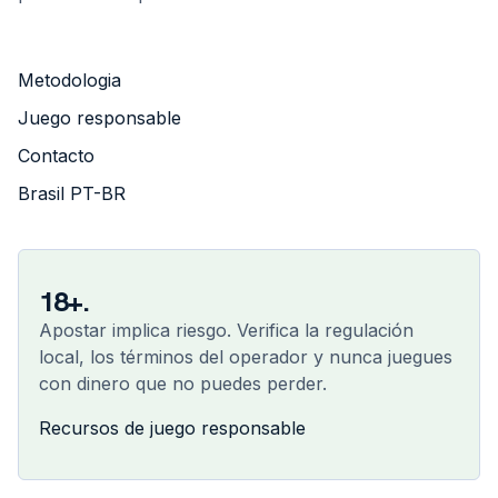
Metodologia
Juego responsable
Contacto
Brasil PT-BR
18+.
Apostar implica riesgo. Verifica la regulación
local, los términos del operador y nunca juegues
con dinero que no puedes perder.
Recursos de juego responsable