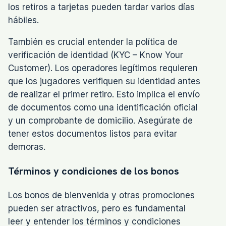
los retiros a tarjetas pueden tardar varios días
hábiles.
También es crucial entender la política de
verificación de identidad (KYC – Know Your
Customer). Los operadores legítimos requieren
que los jugadores verifiquen su identidad antes
de realizar el primer retiro. Esto implica el envío
de documentos como una identificación oficial
y un comprobante de domicilio. Asegúrate de
tener estos documentos listos para evitar
demoras.
Términos y condiciones de los bonos
Los bonos de bienvenida y otras promociones
pueden ser atractivos, pero es fundamental
leer y entender los términos y condiciones