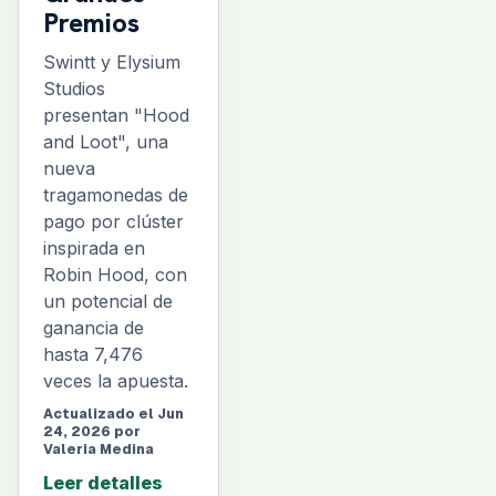
Premios
Swintt y Elysium
Studios
presentan "Hood
and Loot", una
nueva
tragamonedas de
pago por clúster
inspirada en
Robin Hood, con
un potencial de
ganancia de
hasta 7,476
veces la apuesta.
Actualizado el Jun
24, 2026 por
Valeria Medina
Leer detalles