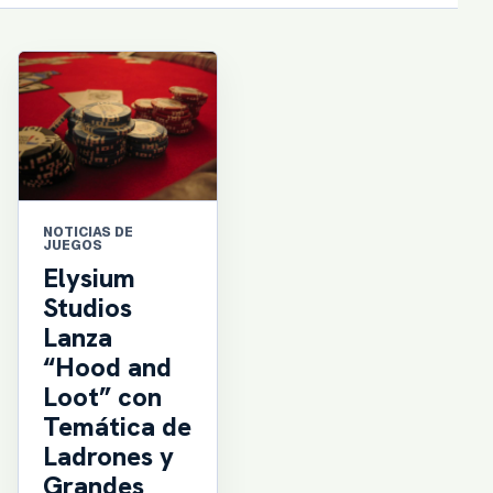
NOTICIAS DE
JUEGOS
Elysium
Studios
Lanza
“Hood and
Loot” con
Temática de
Ladrones y
Grandes