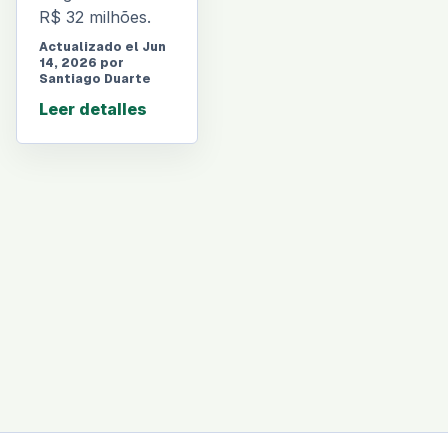
R$ 32 milhões.
Actualizado el Jun
14, 2026 por
Santiago Duarte
Leer detalles