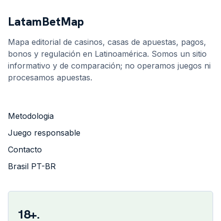
LatamBetMap
Mapa editorial de casinos, casas de apuestas, pagos,
bonos y regulación en Latinoamérica. Somos un sitio
informativo y de comparación; no operamos juegos ni
procesamos apuestas.
Metodologia
Juego responsable
Contacto
Brasil PT-BR
18+.