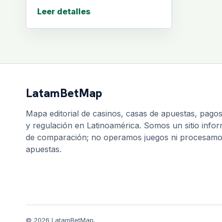
Leer detalles
LatamBetMap
Mapa editorial de casinos, casas de apuestas, pago
y regulación en Latinoamérica. Somos un sitio infor
de comparación; no operamos juegos ni procesam
apuestas.
© 2026 LatamBetMap.