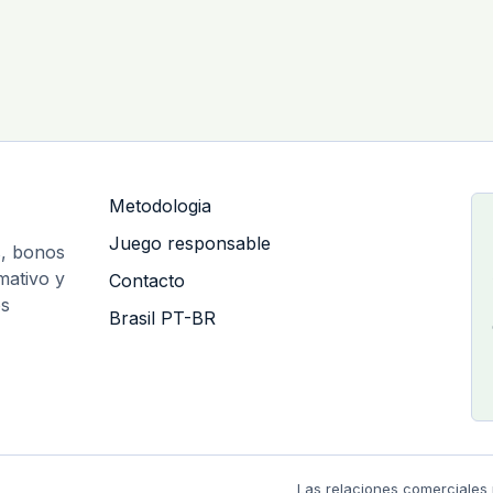
Metodologia
Juego responsable
s, bonos
mativo y
Contacto
os
Brasil PT-BR
Las relaciones comerciales n