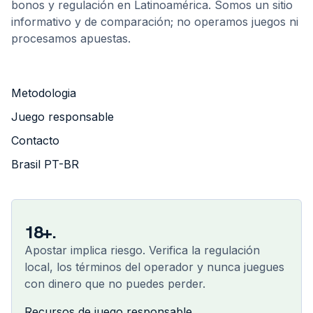
bonos y regulación en Latinoamérica. Somos un sitio
informativo y de comparación; no operamos juegos ni
procesamos apuestas.
Metodologia
Juego responsable
Contacto
Brasil PT-BR
18+.
Apostar implica riesgo. Verifica la regulación
local, los términos del operador y nunca juegues
con dinero que no puedes perder.
Recursos de juego responsable