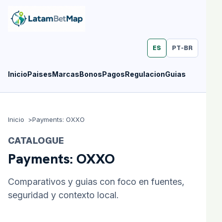
ES
PT-BR
Inicio
Paises
Marcas
Bonos
Pagos
Regulacion
Guias
Inicio
Payments: OXXO
CATALOGUE
Payments:
OXXO
Comparativos y guias con foco en fuentes,
seguridad y contexto local.