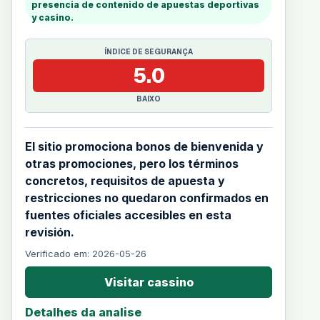
presencia de contenido de apuestas deportivas
y casino.
ÍNDICE DE SEGURANÇA
5.0
BAIXO
El sitio promociona bonos de bienvenida y
otras promociones, pero los términos
concretos, requisitos de apuesta y
restricciones no quedaron confirmados en
fuentes oficiales accesibles en esta
revisión.
Verificado em: 2026-05-26
Visitar cassino
Detalhes da analise