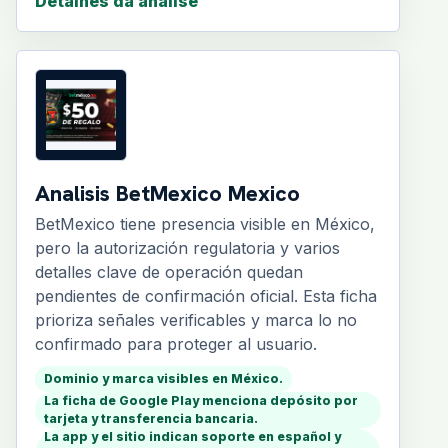
Detalhes da analise
Analisis BetMexico Mexico
BetMexico tiene presencia visible en México,
pero la autorización regulatoria y varios
detalles clave de operación quedan
pendientes de confirmación oficial. Esta ficha
prioriza señales verificables y marca lo no
confirmado para proteger al usuario.
Dominio y marca visibles en México.
La ficha de Google Play menciona depósito por
tarjeta y transferencia bancaria.
La app y el sitio indican soporte en español y