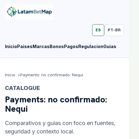
ES
PT-BR
Inicio
Paises
Marcas
Bonos
Pagos
Regulacion
Guias
Inicio
Payments: no confirmado: Nequi
CATALOGUE
Payments:
no confirmado:
Nequi
Comparativos y guias con foco en fuentes,
seguridad y contexto local.