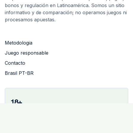
bonos y regulación en Latinoamérica. Somos un sitio
informativo y de comparación; no operamos juegos ni
procesamos apuestas.
Metodologia
Juego responsable
Contacto
Brasil PT-BR
18+.
Apostar implica riesgo. Verifica la regulación
local, los términos del operador y nunca juegues
con dinero que no puedes perder.