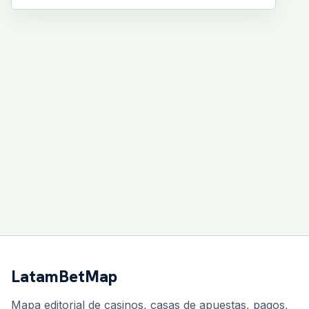
LatamBetMap
Mapa editorial de casinos, casas de apuestas, pagos,