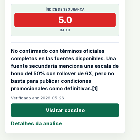
ÍNDICE DE SEGURANÇA
5.0
BAIXO
No confirmado con términos oficiales
completos en las fuentes disponibles. Una
fuente secundaria menciona una escala de
bono del 50% con rollover de 6X, pero no
basta para publicar condiciones
promocionales como definitivas.[1]
Verificado em: 2026-05-26
Visitar cassino
Detalhes da analise