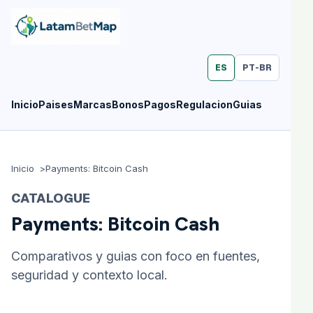
ES
PT-BR
Inicio
Paises
Marcas
Bonos
Pagos
Regulacion
Guias
Inicio
Payments: Bitcoin Cash
CATALOGUE
Payments:
Bitcoin Cash
Comparativos y guias con foco en fuentes,
seguridad y contexto local.