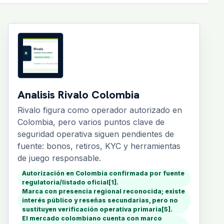
Analisis Rivalo Colombia
Rivalo figura como operador autorizado en
Colombia, pero varios puntos clave de
seguridad operativa siguen pendientes de
fuente: bonos, retiros, KYC y herramientas
de juego responsable.
Autorización en Colombia confirmada por fuente
regulatoria/listado oficial[1].
Marca con presencia regional reconocida; existe
interés público y reseñas secundarias, pero no
sustituyen verificación operativa primaria[5].
El mercado colombiano cuenta con marco