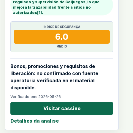
regulado y supervisión de Coljuegos, lo que
mejora la trazabilidad frente a sitios no
autorizados[1].
ÍNDICE DE SEGURANÇA
6.0
MEDIO
Bonos, promociones y requisitos de
liberación: no confirmado con fuente
operatoria verificada en el material
disponible.
Verificado em: 2026-05-26
Visitar cassino
Detalhes da analise