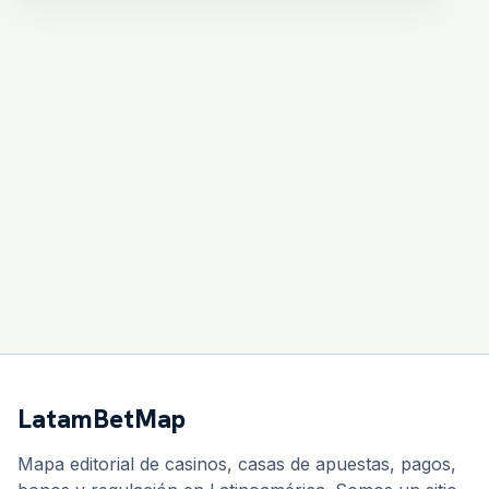
LatamBetMap
Mapa editorial de casinos, casas de apuestas, pagos,