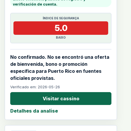
verificación de cuenta.
ÍNDICE DE SEGURANÇA
5.0
BAIXO
No confirmado. No se encontró una oferta
de bienvenida, bono o promoción
específica para Puerto Rico en fuentes
oficiales provistas.
Verificado em: 2026-05-26
Visitar cassino
Detalhes da analise