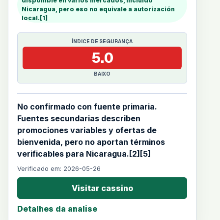
disponible en varios mercados, incluido
Nicaragua, pero eso no equivale a autorización
local.[1]
ÍNDICE DE SEGURANÇA
5.0
BAIXO
No confirmado con fuente primaria.
Fuentes secundarias describen
promociones variables y ofertas de
bienvenida, pero no aportan términos
verificables para Nicaragua.[2][5]
Verificado em: 2026-05-26
Visitar cassino
Detalhes da analise