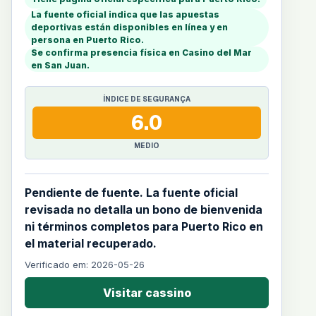
La fuente oficial indica que las apuestas
deportivas están disponibles en línea y en
persona en Puerto Rico.
Se confirma presencia física en Casino del Mar
en San Juan.
ÍNDICE DE SEGURANÇA
6.0
MEDIO
Pendiente de fuente. La fuente oficial
revisada no detalla un bono de bienvenida
ni términos completos para Puerto Rico en
el material recuperado.
Verificado em: 2026-05-26
Visitar cassino