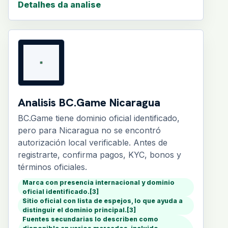
Detalhes da analise
Analisis BC.Game Nicaragua
BC.Game tiene dominio oficial identificado,
pero para Nicaragua no se encontró
autorización local verificable. Antes de
registrarte, confirma pagos, KYC, bonos y
términos oficiales.
Marca con presencia internacional y dominio
oficial identificado.[3]
Sitio oficial con lista de espejos, lo que ayuda a
distinguir el dominio principal.[3]
Fuentes secundarias lo describen como