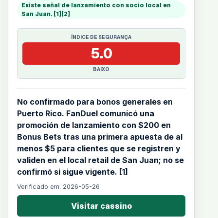
Existe señal de lanzamiento con socio local en
San Juan. [1][2]
ÍNDICE DE SEGURANÇA
5.0
BAIXO
No confirmado para bonos generales en
Puerto Rico. FanDuel comunicó una
promoción de lanzamiento con $200 en
Bonus Bets tras una primera apuesta de al
menos $5 para clientes que se registren y
validen en el local retail de San Juan; no se
confirmó si sigue vigente. [1]
Verificado em: 2026-05-26
Visitar cassino