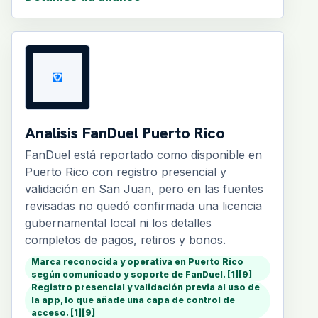
Analisis FanDuel Puerto Rico
FanDuel está reportado como disponible en
Puerto Rico con registro presencial y
validación en San Juan, pero en las fuentes
revisadas no quedó confirmada una licencia
gubernamental local ni los detalles
completos de pagos, retiros y bonos.
Marca reconocida y operativa en Puerto Rico
según comunicado y soporte de FanDuel. [1][9]
Registro presencial y validación previa al uso de
la app, lo que añade una capa de control de
acceso. [1][9]