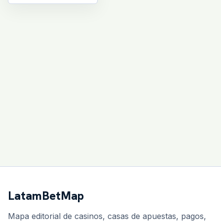
LatamBetMap
Mapa editorial de casinos, casas de apuestas, pagos,