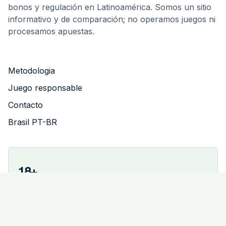
bonos y regulación en Latinoamérica. Somos un sitio
informativo y de comparación; no operamos juegos ni
procesamos apuestas.
Metodologia
Juego responsable
Contacto
Brasil PT-BR
18+.
Apostar implica riesgo. Verifica la regulación
local, los términos del operador y nunca juegues
con dinero que no puedes perder.