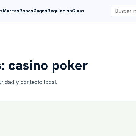
Buscar
es
Marcas
Bonos
Pagos
Regulacion
Guias
marcas
s:
casino poker
ridad y contexto local.