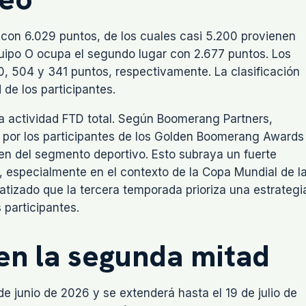
ón con 6.029 puntos, de los cuales casi 5.200 provienen
quipo O ocupa el segundo lugar con 2.677 puntos. Los
0, 504 y 341 puntos, respectivamente. La clasificación
de los participantes.
 la actividad FTD total. Según Boomerang Partners,
por los participantes de los Golden Boomerang Awards
en del segmento deportivo. Esto subraya un fuerte
s, especialmente en el contexto de la Copa Mundial de l
tizado que la tercera temporada prioriza una estrategi
 participantes.
n la segunda mitad
 junio de 2026 y se extenderá hasta el 19 de julio de