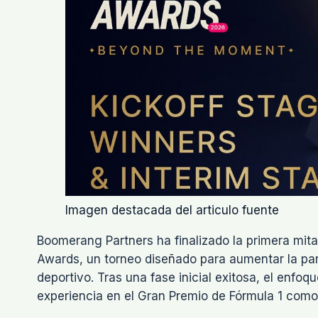
Imagen destacada del articulo fuente
Boomerang Partners ha finalizado la primera mi
Awards, un torneo diseñado para aumentar la part
deportivo. Tras una fase inicial exitosa, el enfo
experiencia en el Gran Premio de Fórmula 1 como 