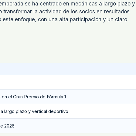
temporada se ha centrado en mecánicas a largo plazo y
 transformar la actividad de los socios en resultados
 este enfoque, con una alta participación y un claro
 en el Gran Premio de Fórmula 1
 largo plazo y vertical deportivo
 de 2026