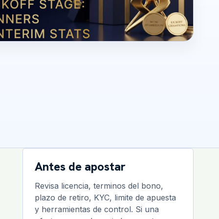
Antes de apostar
Revisa licencia, terminos del bono,
plazo de retiro, KYC, limite de apuesta
y herramientas de control. Si una