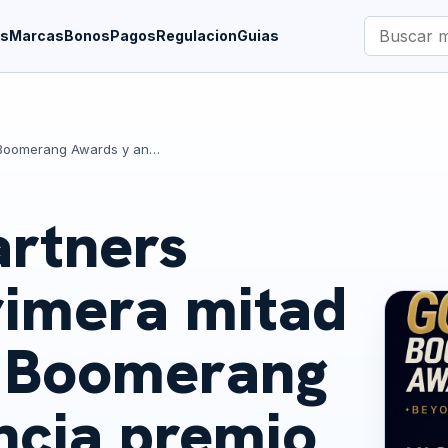
Buscar
es
Marcas
Bonos
Pagos
Regulacion
Guias
marcas
Boomerang Partners concluye la primera mitad de los Golden Boomerang Awards y anuncia premio de Fórmula 1
rtners
rimera mitad
n Boomerang
ncia premio