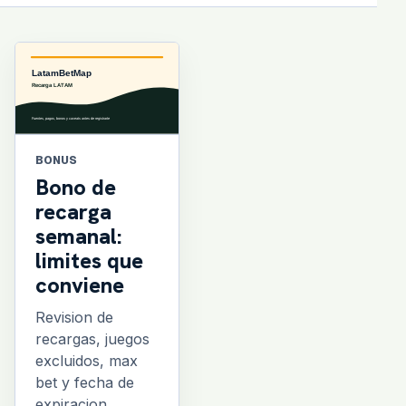
BONUS
Bono de
recarga
semanal:
limites que
conviene
Revision de
recargas, juegos
excluidos, max
bet y fecha de
expiracion.