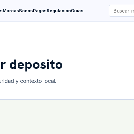
Buscar
es
Marcas
Bonos
Pagos
Regulacion
Guias
marcas
r deposito
ridad y contexto local.