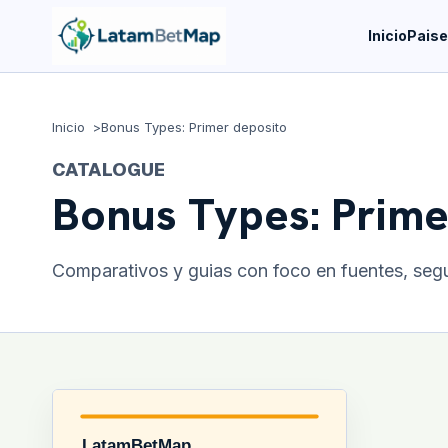
Inicio
Pais
Inicio
Bonus Types: Primer deposito
CATALOGUE
Bonus Types:
Prime
Comparativos y guias con foco en fuentes, segu