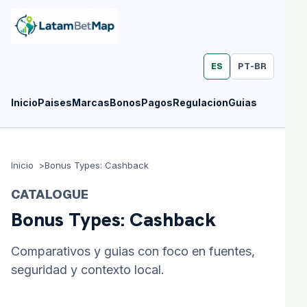
ES
PT-BR
Inicio
Paises
Marcas
Bonos
Pagos
Regulacion
Guias
Inicio
Bonus Types: Cashback
CATALOGUE
Bonus Types:
Cashback
Comparativos y guias con foco en fuentes,
seguridad y contexto local.