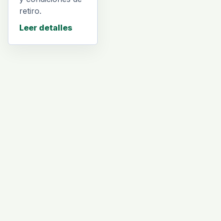
retiro.
Leer detalles