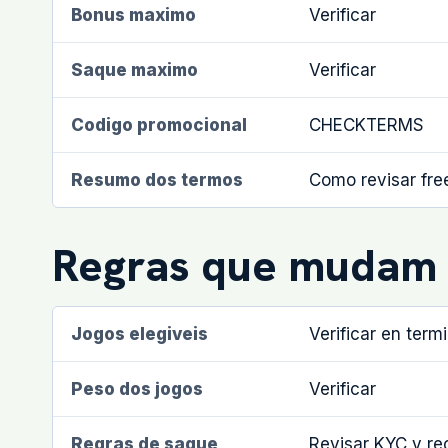
Bonus maximo
Verificar
Saque maximo
Verificar
Codigo promocional
CHECKTERMS
Resumo dos termos
Como revisar free
Regras que mudam o
Jogos elegiveis
Verificar en termi
Peso dos jogos
Verificar
Regras de saque
Revisar KYC y re