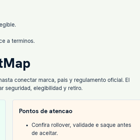
egible.
ce a terminos.
etMap
asta conectar marca, pais y regulamento oficial. El
 seguridad, elegibilidad y retiro.
Pontos de atencao
Confira rollover, validade e saque antes
de aceitar.