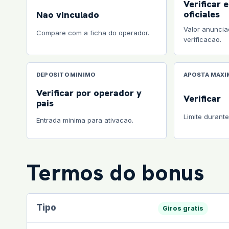
Verificar 
oficiales
Nao vinculado
Valor anuncia
Compare com a ficha do operador.
verificacao.
DEPOSITO MINIMO
APOSTA MAXI
Verificar por operador y
Verificar
pais
Limite durant
Entrada minima para ativacao.
Termos do bonus
Tipo
Giros gratis