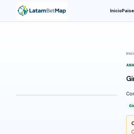
Inicio
Pais
Inic
ANA
Gi
Com
Gi
C
C