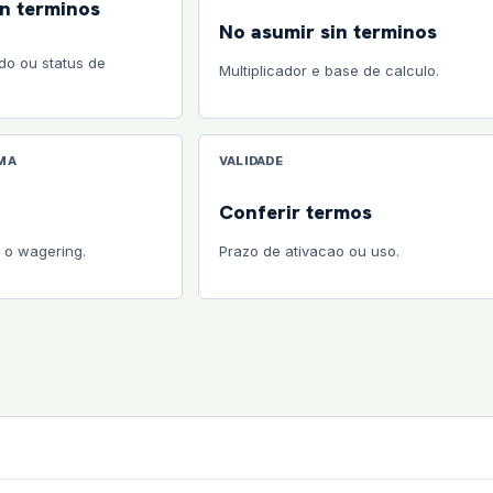
en terminos
No asumir sin terminos
do ou status de
Multiplicador e base de calculo.
MA
VALIDADE
Conferir termos
e o wagering.
Prazo de ativacao ou uso.