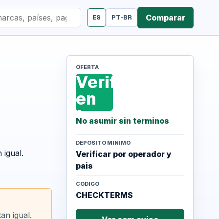
Comparar
ES
PT-BR
OFERTA
Verificar
en
terminos
No asumir sin terminos
oficiales
DEPOSITO MINIMO
 igual.
Verificar por operador y
pais
CODIGO
CHECKTERMS
an igual.