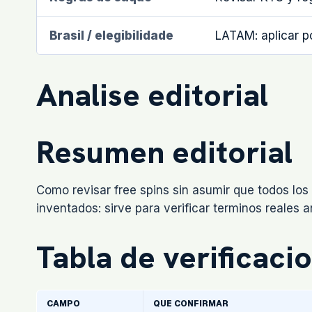
Brasil / elegibilidade
LATAM: aplicar po
Analise editorial
Resumen editorial
Como revisar free spins sin asumir que todos los 
inventados: sirve para verificar terminos reales a
Tabla de verificaci
CAMPO
QUE CONFIRMAR