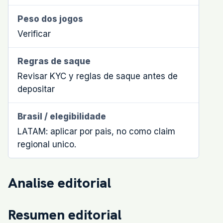
Peso dos jogos
Verificar
Regras de saque
Revisar KYC y reglas de saque antes de
depositar
Brasil / elegibilidade
LATAM: aplicar por pais, no como claim
regional unico.
Analise editorial
Resumen editorial