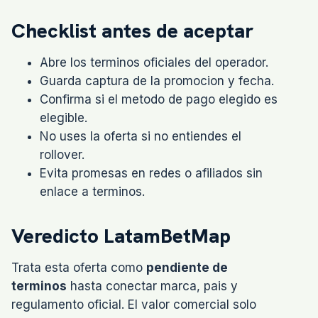
Checklist antes de aceptar
Abre los terminos oficiales del operador.
Guarda captura de la promocion y fecha.
Confirma si el metodo de pago elegido es
elegible.
No uses la oferta si no entiendes el
rollover.
Evita promesas en redes o afiliados sin
enlace a terminos.
Veredicto LatamBetMap
Trata esta oferta como
pendiente de
terminos
hasta conectar marca, pais y
regulamento oficial. El valor comercial solo