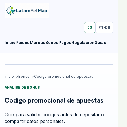
ES
PT-BR
Inicio
Paises
Marcas
Bonos
Pagos
Regulacion
Guias
Inicio
Bonos
Codigo promocional de apuestas
ANALISE DE BONUS
Codigo promocional de apuestas
Guia para validar codigos antes de depositar o
compartir datos personales.