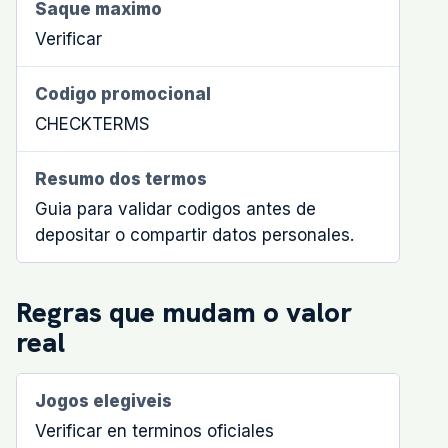
Saque maximo
Verificar
Codigo promocional
CHECKTERMS
Resumo dos termos
Guia para validar codigos antes de
depositar o compartir datos personales.
Regras que mudam o valor
real
Jogos elegiveis
Verificar en terminos oficiales