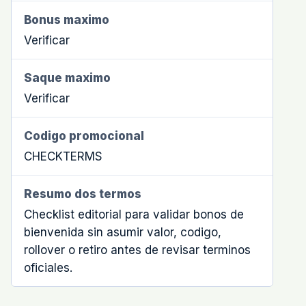
Bonus maximo
Verificar
Saque maximo
Verificar
Codigo promocional
CHECKTERMS
Resumo dos termos
Checklist editorial para validar bonos de
bienvenida sin asumir valor, codigo,
rollover o retiro antes de revisar terminos
oficiales.