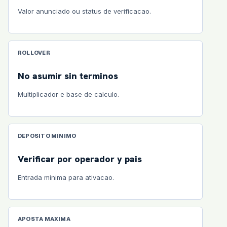
Valor anunciado ou status de verificacao.
ROLLOVER
No asumir sin terminos
Multiplicador e base de calculo.
DEPOSITO MINIMO
Verificar por operador y pais
Entrada minima para ativacao.
APOSTA MAXIMA