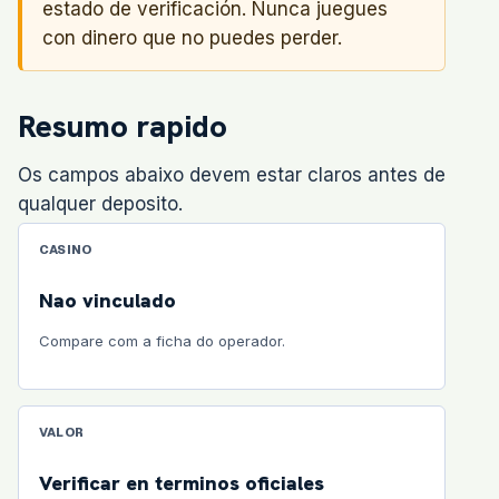
estado de verificación. Nunca juegues
con dinero que no puedes perder.
Resumo rapido
Os campos abaixo devem estar claros antes de
qualquer deposito.
CASINO
Nao vinculado
Compare com a ficha do operador.
VALOR
Verificar en terminos oficiales