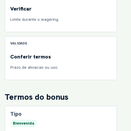
Verificar
Limite durante o wagering.
VALIDADE
Conferir termos
Prazo de ativacao ou uso.
Termos do bonus
Tipo
Bienvenida