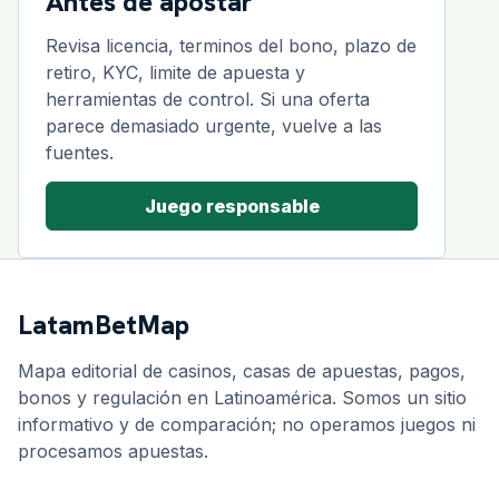
Antes de apostar
Revisa licencia, terminos del bono, plazo de
retiro, KYC, limite de apuesta y
herramientas de control. Si una oferta
parece demasiado urgente, vuelve a las
fuentes.
Juego responsable
LatamBetMap
Mapa editorial de casinos, casas de apuestas, pagos,
bonos y regulación en Latinoamérica. Somos un sitio
informativo y de comparación; no operamos juegos ni
procesamos apuestas.