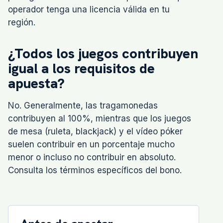
operador tenga una licencia válida en tu
región.
¿Todos los juegos contribuyen
igual a los requisitos de
apuesta?
No. Generalmente, las tragamonedas
contribuyen al 100%, mientras que los juegos
de mesa (ruleta, blackjack) y el vídeo póker
suelen contribuir en un porcentaje mucho
menor o incluso no contribuir en absoluto.
Consulta los términos específicos del bono.