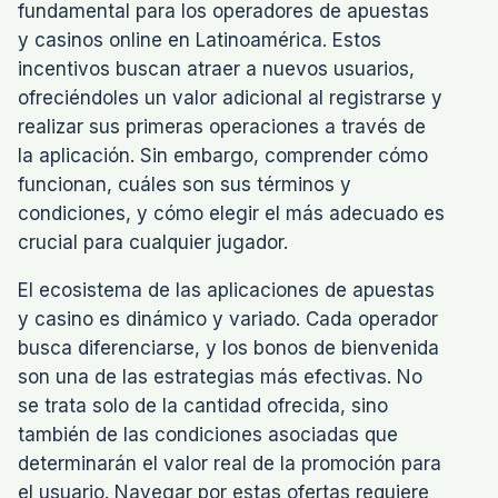
fundamental para los operadores de apuestas
y casinos online en Latinoamérica. Estos
incentivos buscan atraer a nuevos usuarios,
ofreciéndoles un valor adicional al registrarse y
realizar sus primeras operaciones a través de
la aplicación. Sin embargo, comprender cómo
funcionan, cuáles son sus términos y
condiciones, y cómo elegir el más adecuado es
crucial para cualquier jugador.
El ecosistema de las aplicaciones de apuestas
y casino es dinámico y variado. Cada operador
busca diferenciarse, y los bonos de bienvenida
son una de las estrategias más efectivas. No
se trata solo de la cantidad ofrecida, sino
también de las condiciones asociadas que
determinarán el valor real de la promoción para
el usuario. Navegar por estas ofertas requiere