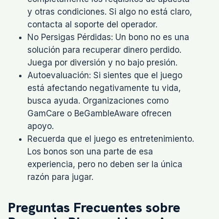
y otras condiciones. Si algo no está claro,
contacta al soporte del operador.
No Persigas Pérdidas: Un bono no es una
solución para recuperar dinero perdido.
Juega por diversión y no bajo presión.
Autoevaluación: Si sientes que el juego
está afectando negativamente tu vida,
busca ayuda. Organizaciones como
GamCare o BeGambleAware ofrecen
apoyo.
Recuerda que el juego es entretenimiento.
Los bonos son una parte de esa
experiencia, pero no deben ser la única
razón para jugar.
Preguntas Frecuentes sobre