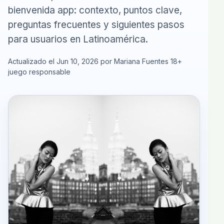
bienvenida app: contexto, puntos clave,
preguntas frecuentes y siguientes pasos
para usuarios en Latinoamérica.
Actualizado el Jun 10, 2026 por Mariana Fuentes
18+
juego responsable