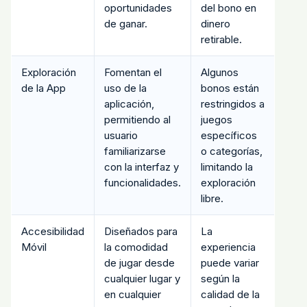
oportunidades
del bono en
de ganar.
dinero
retirable.
Exploración
Fomentan el
Algunos
de la App
uso de la
bonos están
aplicación,
restringidos a
permitiendo al
juegos
usuario
específicos
familiarizarse
o categorías,
con la interfaz y
limitando la
funcionalidades.
exploración
libre.
Accesibilidad
Diseñados para
La
Móvil
la comodidad
experiencia
de jugar desde
puede variar
cualquier lugar y
según la
en cualquier
calidad de la