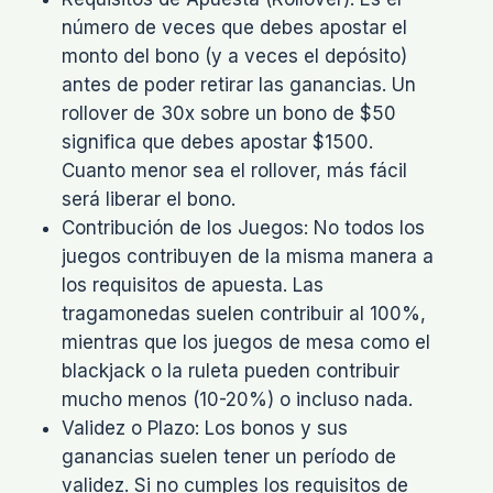
número de veces que debes apostar el
monto del bono (y a veces el depósito)
antes de poder retirar las ganancias. Un
rollover de 30x sobre un bono de $50
significa que debes apostar $1500.
Cuanto menor sea el rollover, más fácil
será liberar el bono.
Contribución de los Juegos: No todos los
juegos contribuyen de la misma manera a
los requisitos de apuesta. Las
tragamonedas suelen contribuir al 100%,
mientras que los juegos de mesa como el
blackjack o la ruleta pueden contribuir
mucho menos (10-20%) o incluso nada.
Validez o Plazo: Los bonos y sus
ganancias suelen tener un período de
validez. Si no cumples los requisitos de