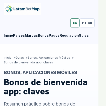
ES
PT-BR
Inicio
Paises
Marcas
Bonos
Pagos
Regulacion
Guias
Inicio
Guias
Bonos, Aplicaciones Móviles
Bonos de bienvenida app: claves
BONOS, APLICACIONES MÓVILES
Bonos de bienvenida
app: claves
Resumen práctico sobre bonos de