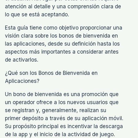
atención al detalle y una comprensión clara de
lo que se está aceptando.
Esta guía tiene como objetivo proporcionar una
visión clara sobre los bonos de bienvenida en
las aplicaciones, desde su definición hasta los
aspectos más importantes a considerar antes
de activarlos.
¿Qué son los Bonos de Bienvenida en
Aplicaciones?
Un bono de bienvenida es una promoción que
un operador ofrece a los nuevos usuarios que
se registran y, generalmente, realizan su
primer depósito a través de su aplicación móvil.
Su propósito principal es incentivar la descarga
de la app y el inicio de la actividad de juego.