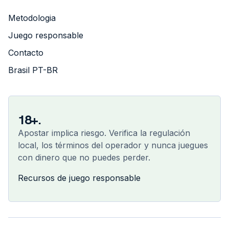
Metodologia
Juego responsable
Contacto
Brasil PT-BR
18+.
Apostar implica riesgo. Verifica la regulación
local, los términos del operador y nunca juegues
con dinero que no puedes perder.
Recursos de juego responsable