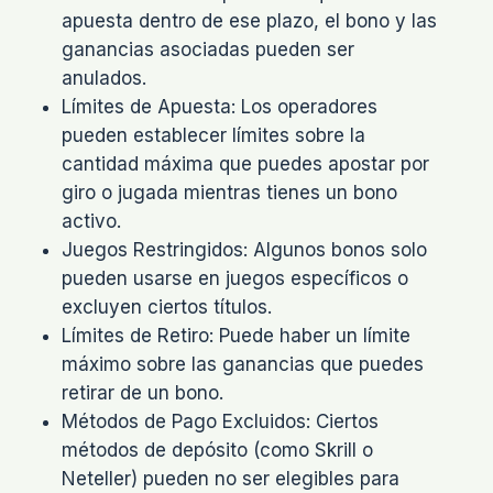
apuesta dentro de ese plazo, el bono y las
ganancias asociadas pueden ser
anulados.
Límites de Apuesta: Los operadores
pueden establecer límites sobre la
cantidad máxima que puedes apostar por
giro o jugada mientras tienes un bono
activo.
Juegos Restringidos: Algunos bonos solo
pueden usarse en juegos específicos o
excluyen ciertos títulos.
Límites de Retiro: Puede haber un límite
máximo sobre las ganancias que puedes
retirar de un bono.
Métodos de Pago Excluidos: Ciertos
métodos de depósito (como Skrill o
Neteller) pueden no ser elegibles para