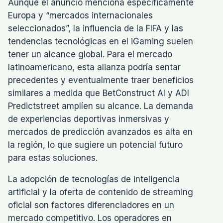
Aunque el anuncio menciona específicamente
Europa y “mercados internacionales
seleccionados”, la influencia de la FIFA y las
tendencias tecnológicas en el iGaming suelen
tener un alcance global. Para el mercado
latinoamericano, esta alianza podría sentar
precedentes y eventualmente traer beneficios
similares a medida que BetConstruct AI y ADI
Predictstreet amplíen su alcance. La demanda
de experiencias deportivas inmersivas y
mercados de predicción avanzados es alta en
la región, lo que sugiere un potencial futuro
para estas soluciones.
La adopción de tecnologías de inteligencia
artificial y la oferta de contenido de streaming
oficial son factores diferenciadores en un
mercado competitivo. Los operadores en