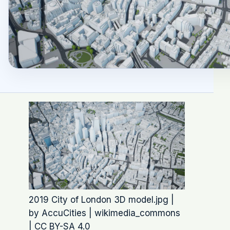
2019 City of London 3D model.jpg |
by AccuCities | wikimedia_commons
| CC BY-SA 4.0