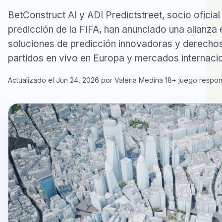
BetConstruct AI y ADI Predictstreet, socio ofici
predicción de la FIFA, han anunciado una alianza 
soluciones de predicción innovadoras y derechos
partidos en vivo en Europa y mercados internaci
Actualizado el Jun 24, 2026 por Valeria Medina
18+ juego respo