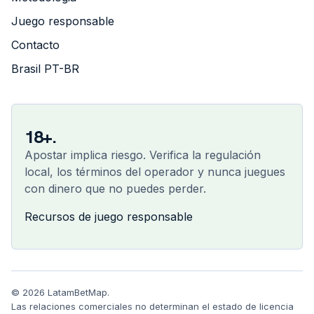
Juego responsable
Contacto
Brasil PT-BR
18+.
Apostar implica riesgo. Verifica la regulación
local, los términos del operador y nunca juegues
con dinero que no puedes perder.
Recursos de juego responsable
© 2026 LatamBetMap.
Las relaciones comerciales no determinan el estado de licencia