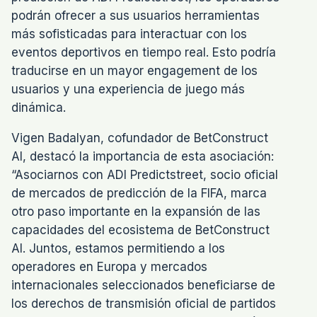
podrán ofrecer a sus usuarios herramientas
más sofisticadas para interactuar con los
eventos deportivos en tiempo real. Esto podría
traducirse en un mayor engagement de los
usuarios y una experiencia de juego más
dinámica.
Vigen Badalyan, cofundador de BetConstruct
AI, destacó la importancia de esta asociación:
“Asociarnos con ADI Predictstreet, socio oficial
de mercados de predicción de la FIFA, marca
otro paso importante en la expansión de las
capacidades del ecosistema de BetConstruct
AI. Juntos, estamos permitiendo a los
operadores en Europa y mercados
internacionales seleccionados beneficiarse de
los derechos de transmisión oficial de partidos