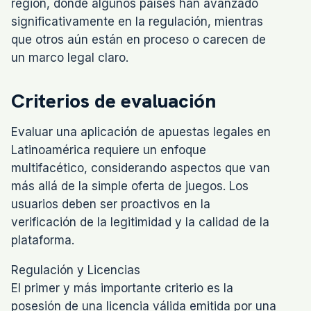
región, donde algunos países han avanzado
significativamente en la regulación, mientras
que otros aún están en proceso o carecen de
un marco legal claro.
Criterios de evaluación
Evaluar una aplicación de apuestas legales en
Latinoamérica requiere un enfoque
multifacético, considerando aspectos que van
más allá de la simple oferta de juegos. Los
usuarios deben ser proactivos en la
verificación de la legitimidad y la calidad de la
plataforma.
Regulación y Licencias
El primer y más importante criterio es la
posesión de una licencia válida emitida por una