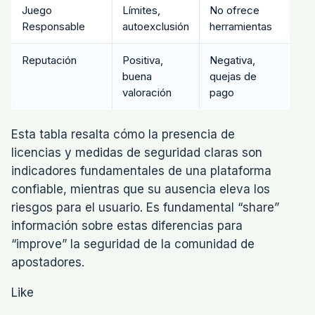
Juego
Límites,
No ofrece
Responsable
autoexclusión
herramientas
Reputación
Positiva,
Negativa,
buena
quejas de
valoración
pago
Esta tabla resalta cómo la presencia de
licencias y medidas de seguridad claras son
indicadores fundamentales de una plataforma
confiable, mientras que su ausencia eleva los
riesgos para el usuario. Es fundamental “share”
información sobre estas diferencias para
“improve” la seguridad de la comunidad de
apostadores.
Like