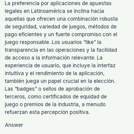
La preferencia por aplicaciones de apuestas
legales en Latinoamérica se inclina hacia
aquellas que ofrecen una combinación robusta
de seguridad, variedad de juegos, métodos de
pago eficientes y un fuerte compromiso con el
juego responsable. Los usuarios “like” la
transparencia en las operaciones y la facilidad
de acceso a la información relevante. La
experiencia de usuario, que incluye la interfaz
intuitiva y el rendimiento de la aplicación,
también juega un papel crucial en la elección.
Las “badges” o sellos de aprobación de
terceros, como certificados de equidad de
juego o premios de la industria, a menudo
refuerzan esta percepción positiva.
Answer