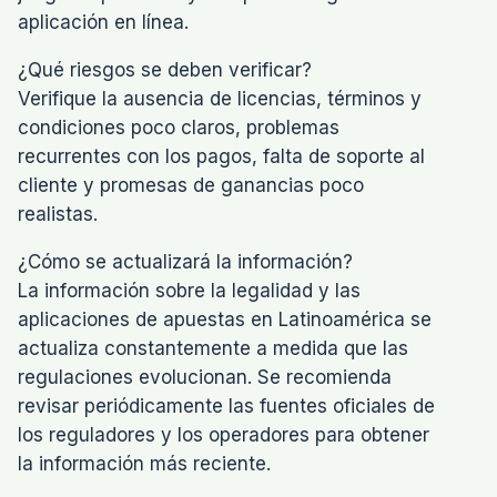
aplicación en línea.
¿Qué riesgos se deben verificar?
Verifique la ausencia de licencias, términos y
condiciones poco claros, problemas
recurrentes con los pagos, falta de soporte al
cliente y promesas de ganancias poco
realistas.
¿Cómo se actualizará la información?
La información sobre la legalidad y las
aplicaciones de apuestas en Latinoamérica se
actualiza constantemente a medida que las
regulaciones evolucionan. Se recomienda
revisar periódicamente las fuentes oficiales de
los reguladores y los operadores para obtener
la información más reciente.