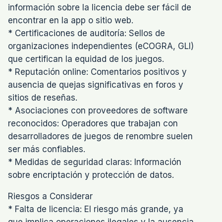
información sobre la licencia debe ser fácil de
encontrar en la app o sitio web.
* Certificaciones de auditoría: Sellos de
organizaciones independientes (eCOGRA, GLI)
que certifican la equidad de los juegos.
* Reputación online: Comentarios positivos y
ausencia de quejas significativas en foros y
sitios de reseñas.
* Asociaciones con proveedores de software
reconocidos: Operadores que trabajan con
desarrolladores de juegos de renombre suelen
ser más confiables.
* Medidas de seguridad claras: Información
sobre encriptación y protección de datos.
Riesgos a Considerar
* Falta de licencia: El riesgo más grande, ya