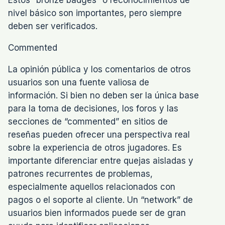
Estos “bronze badges” o reconocimientos de
nivel básico son importantes, pero siempre
deben ser verificados.
Commented
La opinión pública y los comentarios de otros
usuarios son una fuente valiosa de
información. Si bien no deben ser la única base
para la toma de decisiones, los foros y las
secciones de “commented” en sitios de
reseñas pueden ofrecer una perspectiva real
sobre la experiencia de otros jugadores. Es
importante diferenciar entre quejas aisladas y
patrones recurrentes de problemas,
especialmente aquellos relacionados con
pagos o el soporte al cliente. Un “network” de
usuarios bien informados puede ser de gran