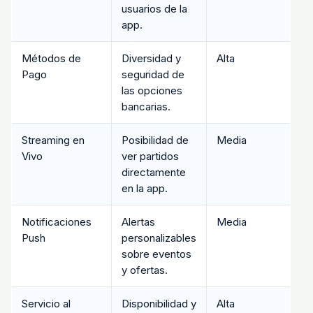
usuarios de la
app.
Métodos de
Diversidad y
Alta
Pago
seguridad de
las opciones
bancarias.
Streaming en
Posibilidad de
Media
Vivo
ver partidos
directamente
en la app.
Notificaciones
Alertas
Media
Push
personalizables
sobre eventos
y ofertas.
Servicio al
Disponibilidad y
Alta