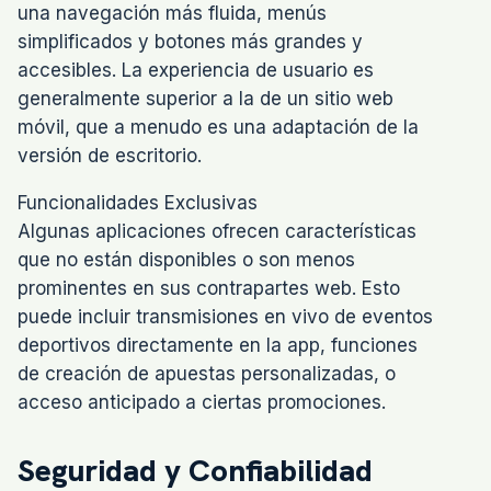
una navegación más fluida, menús
simplificados y botones más grandes y
accesibles. La experiencia de usuario es
generalmente superior a la de un sitio web
móvil, que a menudo es una adaptación de la
versión de escritorio.
Funcionalidades Exclusivas
Algunas aplicaciones ofrecen características
que no están disponibles o son menos
prominentes en sus contrapartes web. Esto
puede incluir transmisiones en vivo de eventos
deportivos directamente en la app, funciones
de creación de apuestas personalizadas, o
acceso anticipado a ciertas promociones.
Seguridad y Confiabilidad