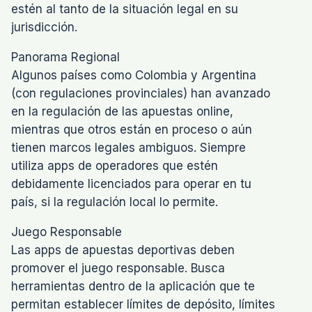
estén al tanto de la situación legal en su
jurisdicción.
Panorama Regional
Algunos países como Colombia y Argentina
(con regulaciones provinciales) han avanzado
en la regulación de las apuestas online,
mientras que otros están en proceso o aún
tienen marcos legales ambiguos. Siempre
utiliza apps de operadores que estén
debidamente licenciados para operar en tu
país, si la regulación local lo permite.
Juego Responsable
Las apps de apuestas deportivas deben
promover el juego responsable. Busca
herramientas dentro de la aplicación que te
permitan establecer límites de depósito, límites