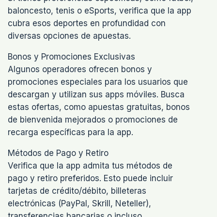
baloncesto, tenis o eSports, verifica que la app
cubra esos deportes en profundidad con
diversas opciones de apuestas.
Bonos y Promociones Exclusivas
Algunos operadores ofrecen bonos y
promociones especiales para los usuarios que
descargan y utilizan sus apps móviles. Busca
estas ofertas, como apuestas gratuitas, bonos
de bienvenida mejorados o promociones de
recarga específicas para la app.
Métodos de Pago y Retiro
Verifica que la app admita tus métodos de
pago y retiro preferidos. Esto puede incluir
tarjetas de crédito/débito, billeteras
electrónicas (PayPal, Skrill, Neteller),
transferencias bancarias o incluso