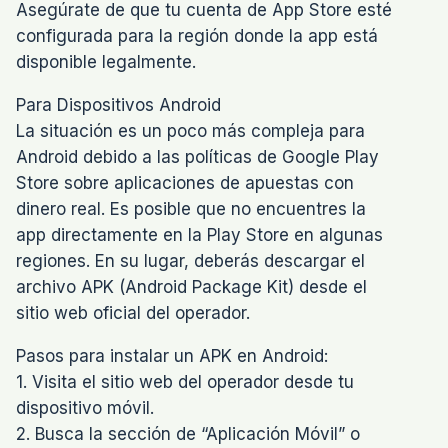
Asegúrate de que tu cuenta de App Store esté
configurada para la región donde la app está
disponible legalmente.
Para Dispositivos Android
La situación es un poco más compleja para
Android debido a las políticas de Google Play
Store sobre aplicaciones de apuestas con
dinero real. Es posible que no encuentres la
app directamente en la Play Store en algunas
regiones. En su lugar, deberás descargar el
archivo APK (Android Package Kit) desde el
sitio web oficial del operador.
Pasos para instalar un APK en Android:
1. Visita el sitio web del operador desde tu
dispositivo móvil.
2. Busca la sección de “Aplicación Móvil” o