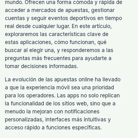
mundo. Ofrecen una forma cómoda y rápida de
acceder a mercados de apuestas, gestionar
cuentas y seguir eventos deportivos en tiempo
real desde cualquier lugar. En este artículo,
exploraremos las características clave de
estas aplicaciones, cómo funcionan, qué
buscar al elegir una, y responderemos a las
preguntas más frecuentes para ayudarte a
tomar decisiones informadas.
La evolución de las apuestas online ha llevado
a que la experiencia móvil sea una prioridad
para los operadores. Las apps no solo replican
la funcionalidad de los sitios web, sino que a
menudo la mejoran con notificaciones
personalizadas, interfaces más intuitivas y
acceso rápido a funciones específicas.