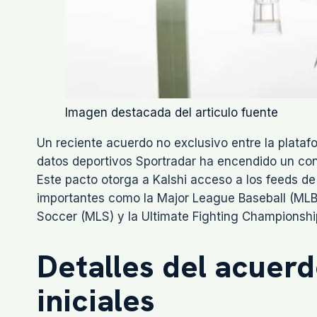
Imagen destacada del articulo fuente
Un reciente acuerdo no exclusivo entre la plataf
datos deportivos Sportradar ha encendido un cons
Este pacto otorga a Kalshi acceso a los feeds de 
importantes como la Major League Baseball (MLB
Soccer (MLS) y la Ultimate Fighting Championshi
Detalles del acuer
iniciales