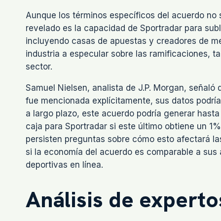
Aunque los términos específicos del acuerdo no
revelado es la capacidad de Sportradar para subl
incluyendo casas de apuestas y creadores de merc
industria a especular sobre las ramificaciones, 
sector.
Samuel Nielsen, analista de J.P. Morgan, señaló 
fue mencionada explícitamente, sus datos podrían
a largo plazo, este acuerdo podría generar hasta
caja para Sportradar si este último obtiene un 1
persisten preguntas sobre cómo esto afectará la
si la economía del acuerdo es comparable a sus
deportivas en línea.
Análisis de experto