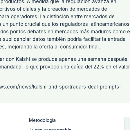
de productos. A medida que la regulación avanza en
ortivos oficiales y la creación de mercados de
para operadores. La distinción entre mercados de
s un punto crucial que los reguladores latinoamericanos
iados por los debates en mercados más maduros como e
sublicenciar datos también podría facilitar la entrada
s, mejorando la oferta al consumidor final.
radar con Kalshi se produce apenas una semana después
emandada, lo que provocó una caída del 22% en el valor
ws.com/news/kalshi-and-sportradars-deal-prompts-
Metodologia