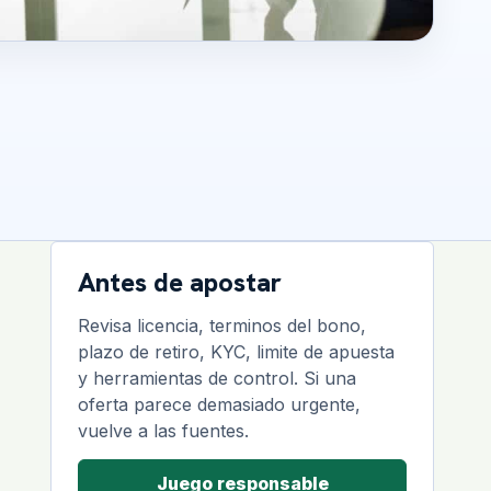
Antes de apostar
Revisa licencia, terminos del bono,
plazo de retiro, KYC, limite de apuesta
y herramientas de control. Si una
oferta parece demasiado urgente,
vuelve a las fuentes.
Juego responsable