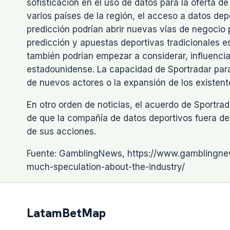
sofisticación en el uso de datos para la oferta 
varios países de la región, el acceso a datos dep
predicción podrían abrir nuevas vías de negocio 
predicción y apuestas deportivas tradicionales e
también podrían empezar a considerar, influenc
estadounidense. La capacidad de Sportradar para 
de nuevos actores o la expansión de los existente
En otro orden de noticias, el acuerdo de Sport
de que la compañía de datos deportivos fuera d
de sus acciones.
Fuente: GamblingNews, https://www.gamblingne
much-speculation-about-the-industry/
LatamBetMap